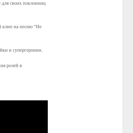
е для своих поклонниц
 клип на песню “Не
яйки и супергероини.
ия ролей в