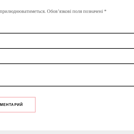
 оприлюднюватиметься.
Обов’язкові поля позначені
*