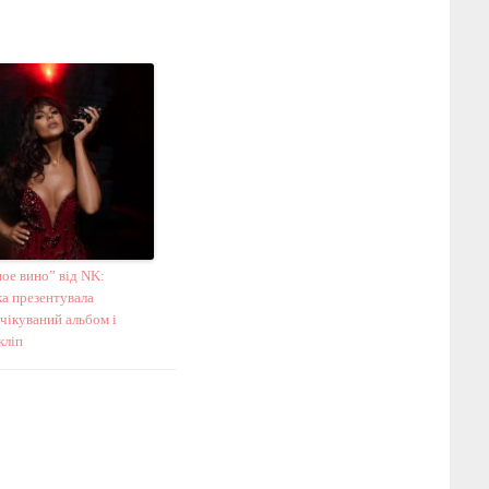
ое вино” від NK:
ка презентувала
чікуваний альбом і
кліп