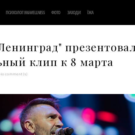
ПСИХОЛОГІЯ&WELLNESS
ФОТО
ЗАХОДИ
ЇЖА
"Ленинград" презентова
ьный клип к 8 марта
No comment(s)