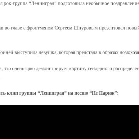
я рок-группа “Ленинград” подготовила необычное поздравлени
в во главе с фронтменом Сергеем Шнуровым презентовал новый
роиней выступила девушка, которая предстала в образах домохоз
 это очень ярко демонстрирует картину гендерного распределен
.
еть клип группы “Ленинград” на песню “Не Париж”: