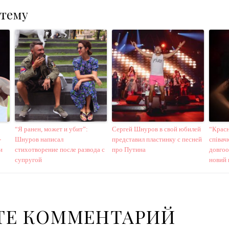
 тему
“Я ранен, может и убит”:
Сергей Шнуров в свой юбилей
“Красн
-
Шнуров написал
представил пластинку с песней
співач
и
стихотворение после развода с
про Путина
довгоо
супругой
новий 
ТЕ КОММЕНТАРИЙ