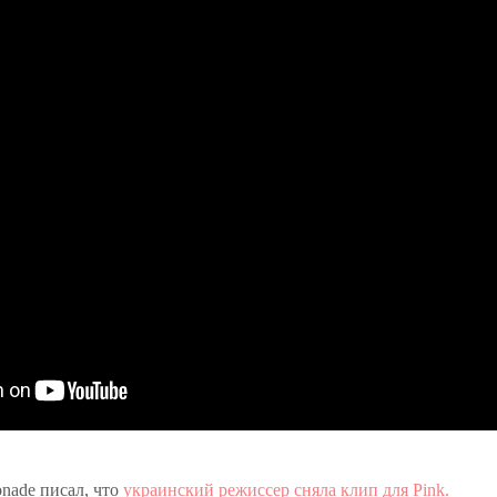
nade писал, что
украинский режиссер сняла клип для Pink.