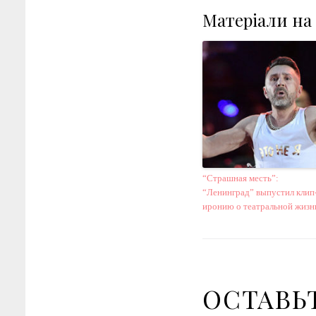
Матеріали на
“Страшная месть”:
“Ленинград” выпустил клип
иронию о театральной жизн
ОСТАВЬ