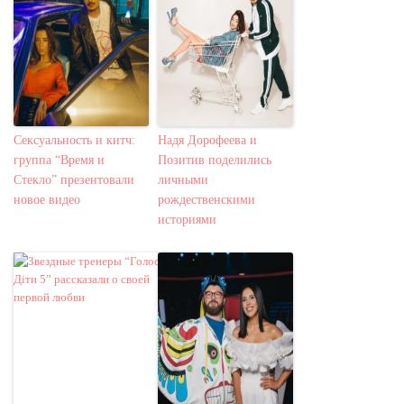
Сексуальность и китч:
Надя Дорофеева и
группа “Время и
Позитив поделились
Стекло” презентовали
личными
новое видео
рождественскими
историями