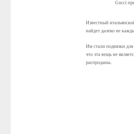
Gucci пр
Известный итальянски
найдет далеко не кажд
Им стали подвязки для 
что эта вещь не являет
распроданы.