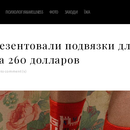
ПСИХОЛОГІЯ&WELLNESS
ФОТО
ЗАХОДИ
ЇЖА
резентовали подвязки д
а 260 долларов
No comment(s)