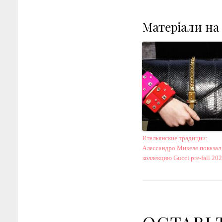
Матеріали на
Итальянские традиции:
Алессандро Микеле показал
коллекцию Gucci pre-fall 20