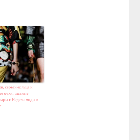
и, серьги-кольца и
е очки: главные
уары с Недели моды в
е