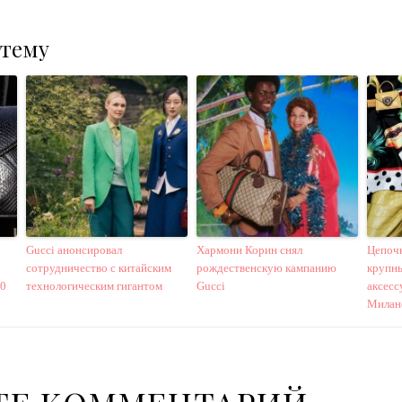
 тему
Gucci анонсировал
Хармони Корин снял
Цепочк
сотрудничество с китайским
рождественскую кампанию
крупны
20
технологическим гигантом
Gucci
аксесс
Милан