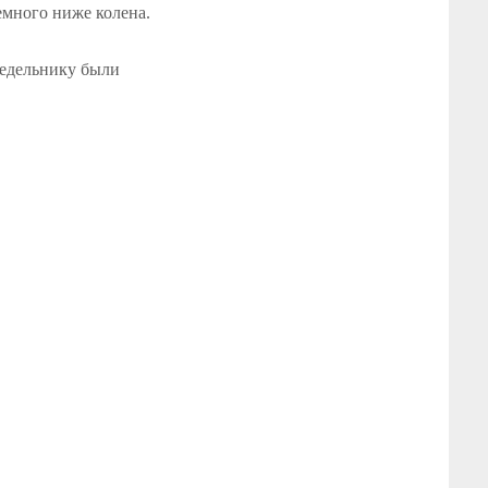
много ниже колена.
онедельнику были