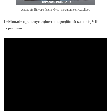
Анонс від Віктора Гевка. Фото: instagram.com/a.wellboy
LeMonade пропонує оцінити пародійний кліп від VIP
Тернопіль.