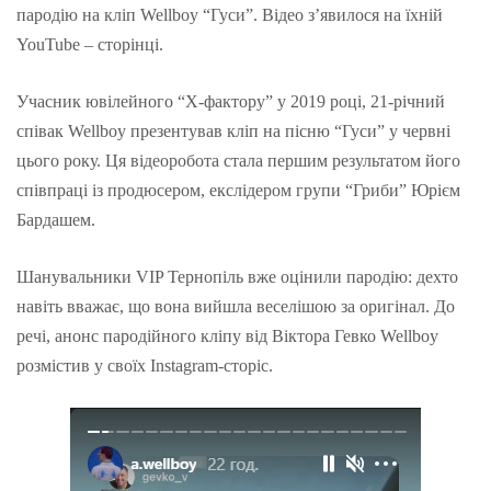
пародію на кліп Wellboy “Гуси”. Відео з’явилося на їхній
YouTube – сторінці.
Учасник ювілейного “Х-фактору” у 2019 році, 21-річний
співак Wellboy презентував кліп на пісню “Гуси” у червні
цього року. Ця відеоробота стала першим результатом його
співпраці із продюсером, екслідером групи “Гриби” Юрієм
Бардашем.
Шанувальники VIP Тернопіль вже оцінили пародію: дехто
навіть вважає, що вона вийшла веселішою за оригінал. До
речі, анонс пародійного кліпу від Віктора Гевко Wellboy
розмістив у своїх Instagram-сторіс.