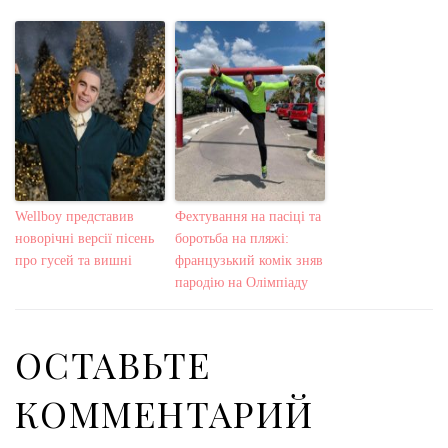
Wellboy представив
Фехтування на пасіці та
новорічні версії пісень
боротьба на пляжі:
про гусей та вишні
французький комік зняв
пародію на Олімпіаду
ОСТАВЬТЕ
КОММЕНТАРИЙ