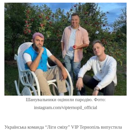
Шанувальники оцінили пародію. Фото:
instagram.com/vipternopil_official
Українська команда “Ліги сміху” VIP Тернопіль випустила