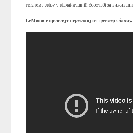
грізному звіру у відчайдушній боротьбі за виживанн
LeMonade пропонує переглянути трейлер фільму.