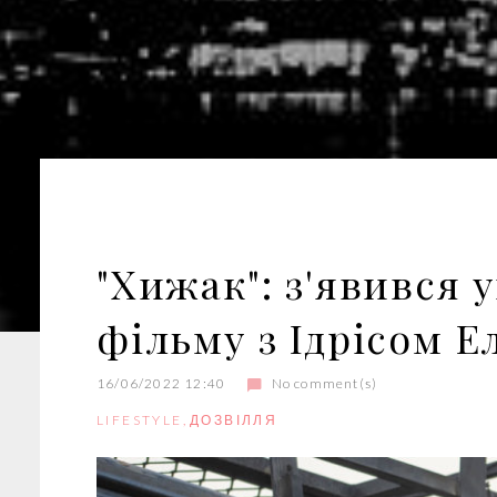
"Хижак": з'явився 
фільму з Ідрісом 
16/06/2022 12:40
No comment(s)
LIFESTYLE
,
ДОЗВІЛЛЯ