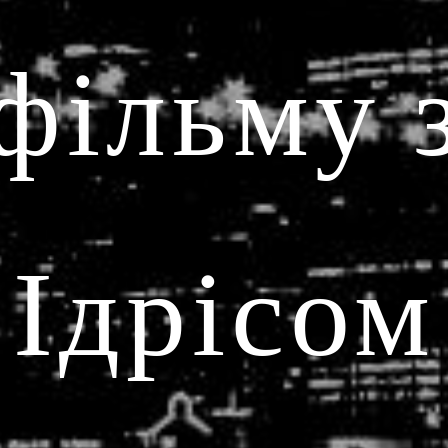
фільму 
Ідрісом