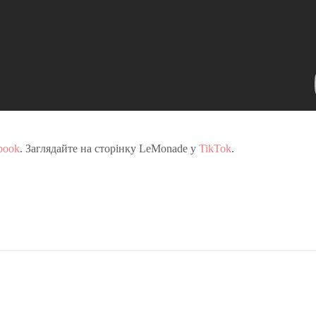
book
. Заглядайте на сторінку LeMonade у
TikTok
.