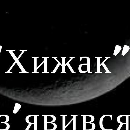
“Хижак”
з’явивс