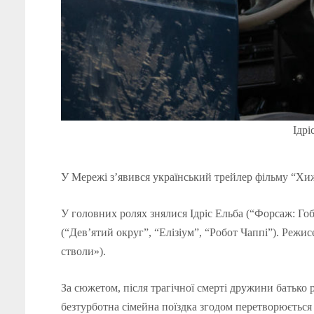
Ідрі
У Мережі з’явився український трейлер фільму “Хиж
У головних ролях знялися Ідріс Ельба (“Форсаж: Гоб
(“Дев’ятий округ”, “Елізіум”, “Робот Чаппі”). Режис
стволи»).
За сюжетом, після трагічної смерті дружини батько
безтурботна сімейна поїздка згодом перетворюється