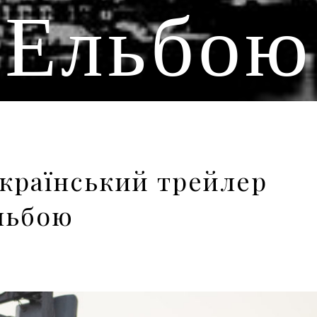
Ельбою
український трейлер
Ельбою