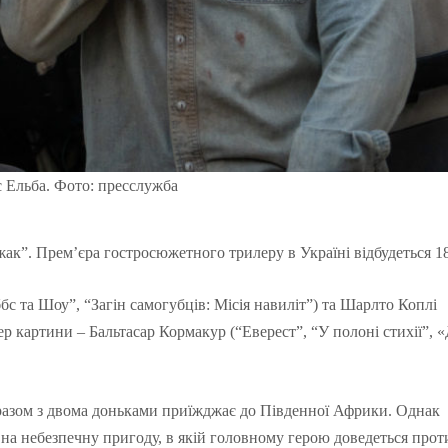
с Ельба. Фото: пресслужба
ак”. Прем’єра гостросюжетного трилеру в Україні відбудеться 18
бс та Шоу”, “Загін самогубців: Місія навиліт”) та Шарлто Коплі
ер картини – Бальтасар Кормакур (“Еверест”, “У полоні стихії”, 
 разом з двома доньками приїжджає до Південної Африки. Однак
 на небезпечну пригоду, в якій головному герою доведеться прот