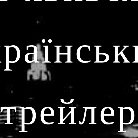
країнськ
трейлер