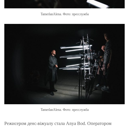
TamerlanAlena. Фото: пресслужба
TamerlanAlena. Фото: пресслужба
Режисером денс-віжуалу стала Anya Bod. Оператором