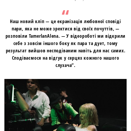
Наш новий кліп — це екранізація любовної сповіді
пари, яка не може зректися від своїх почуттів, —
розповіли TamerlanAlena. — У відеороботі ми відкрили
себе з зовсім іншого боку як пара та дует, тому
результат вийшов несподіваним навіть для нас самих.
Сподіваємося на відгук у серцях кожного нашого
слухача”.