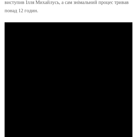
виступив Ілля Михайлусь, а сам знімальний процес тривав
понад 12 годин.