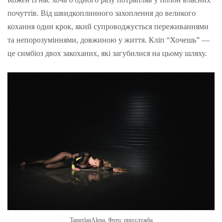
почуттів. Від швидкоплинного захоплення до великого
кохання один крок, який супроводжується переживаннями
та непорозуміннями, довжиною у життя. Кліп “Хочешь” —
це симбіоз двох закоханих, які загубилися на цьому шляху.
TamerlanAlena. Фото: пресслужба