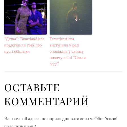
“Детка”: TamerlanAlena
TamerlanAlena
представили трек про
виступили у ролі
пусті обіцянки
оповідачів у своєму
новому кліпі “Святая
вода”
ОСТАВЬТЕ
КОММЕНТАРИЙ
Ваша e-mail адреса не оприлюднюватиметься.
Обов’язкові
поля позначені
*