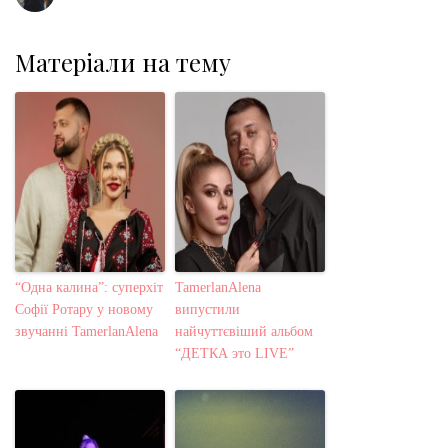
Матеріали на тему
“Одна калина”: суперхіт
TamerlanAlena
Софії Ротару у новому
випустили
звучанні TamerlanAlena
найчуттєвіший альбом
“ДЕТКА это LIVE”