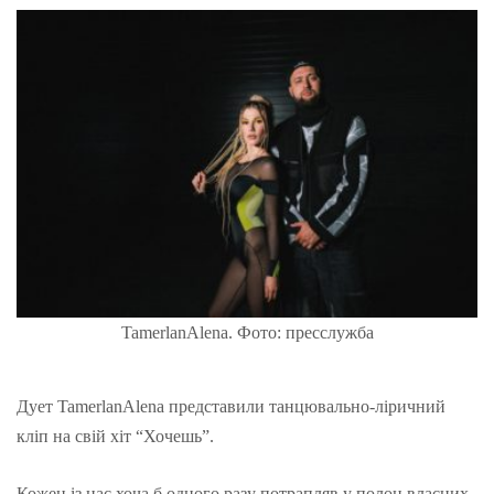
TamerlanAlena. Фото: пресслужба
Дует TamerlanAlena представили танцювально-ліричний
кліп на свій хіт “Хочешь”.
Кожен із нас хоча б одного разу потрапляв у полон власних