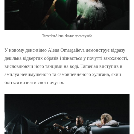
TamerlanAlena. Фото: пресслужба
У новому денс-відео Alena Omargalieva демонструє відразу
декілька відвертих образів і зізнається у почутті закоханості,
висловлюючи його танцями на воді. Tamerlan виступив в
амплуа невимушеного та самовпевненого хулігана, який
боїться визнати свої почуття.