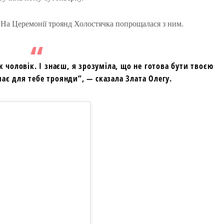
. На Церемонії троянд Холостячка попрощалася з ним.
к чоловік. І знаєш, я зрозуміла, що не готова бути твоєю
ає для тебе троянди”, ― сказала Злата Олегу.