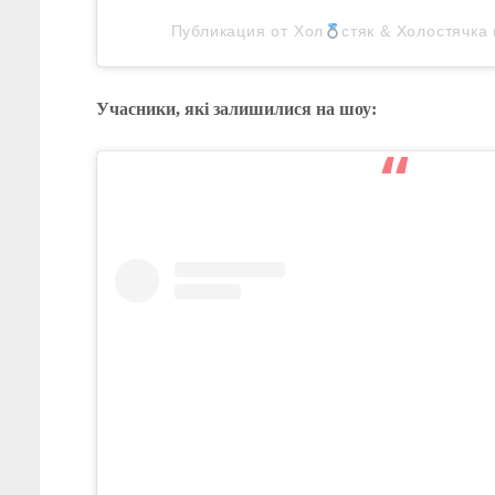
Публикация от Хол
стяк & Холостячка 
Учасники, які залишилися на шоу: