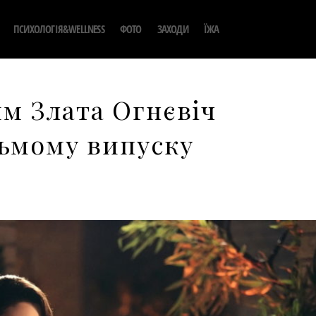
ПСИХОЛОГІЯ&WELLNESS
ФОТО
ЗАХОДИ
ЇЖА
ким Злата Огнєвіч
ьмому випуску