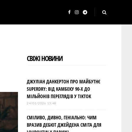
F
I
T
a
n
e
c
s
l
e
t
e
b
a
g
СВІЖІ НОВИНИ
o
g
r
o
r
a
k
a
m
ДЖУЛІАН ДАНКЕРТОН ПРО МАЙБУТНЄ
m
SUPERDRY: ВІД КАМБЕКУ 90-Х ДО
МІЛЬЙОНІВ ПЕРЕГЛЯДІВ У TIKTOK
24/01/2026 13:48
СМІЛИВО, ДИВНО, ГЕНІАЛЬНО: ЧИМ
ВРАЗИВ ДЕБЮТ ДЖЕЙДЕНА СМІТА ДЛЯ