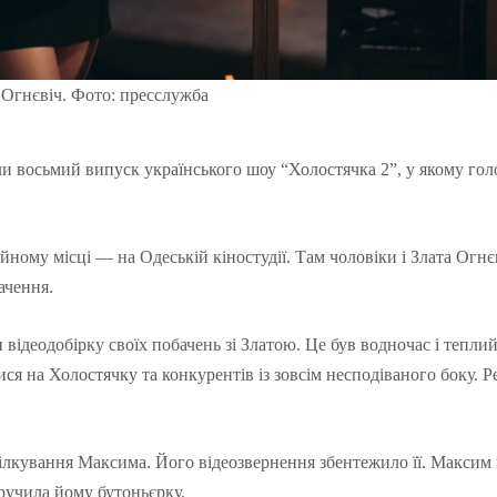
 Огнєвіч. Фото: пресслужба
ли восьмий випуск українського шоу “Холостячка 2”, у якому гол
ному місці ― на Одеській кіностудії. Там чоловіки і Злата Огнє
ачення.
відеодобірку своїх побачень зі Златою. Це був водночас і теплий,
я на Холостячку та конкурентів із зовсім несподіваного боку. 
пілкування Максима. Його відеозвернення збентежило її. Максим
вручила йому бутоньєрку.