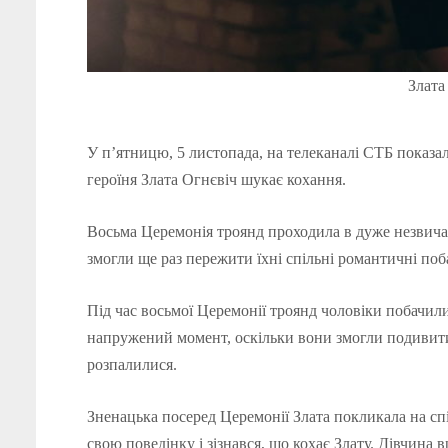
Злата
У п’ятницю, 5 листопада, на телеканалі СТБ показа
героїня Злата Огнєвіч шукає кохання.
Восьма Церемонія троянд проходила в дуже незвичай
змогли ще раз пережити їхні спільні романтичні поб
Під час восьмої Церемонії троянд чоловіки побачили 
напружений момент, оскільки вони змогли подивитис
розпалилися.
Зненацька посеред Церемонії Злата покликала на с
свою поведінку і зізнався, що кохає Злату. Дівчина 