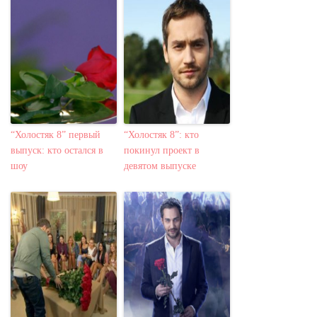
“Холостяк 8” первый
“Холостяк 8”: кто
выпуск: кто остался в
покинул проект в
шоу
девятом выпуске