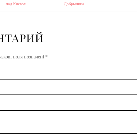
под Киевом
Добрынина
НТАРИЙ
зкові поля позначені
*