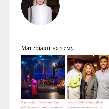
Матеріали на тему
В пост-шоу “Холостяк. Как
Никита Добрынин и Даша
выйти замуж”появится новый
Квиткова впервые вместе