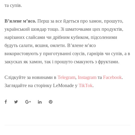
та супів.
В’ялене м’ясо.
Перш за все йдеться про хамон, прошуто,
український шовдар тощо. Зі шматочками цих продуктів,
нарізаних слайсами чи дрібним кубиком, підсоленими
будуть салати, яєшня, омлети. В’ялене м’ясо
використовують у приготуванні соусів, гарнірів чи супів, а в
закусках як хамон, так і прошуто смакують з фруктами.
Слідкуйте за новинами в
Telegram
,
Instagram
та
Facebook
.
Заглядайте на сторінку LeMonade у
TikTok
.
F
T
G
L
P
a
w
o
i
i
c
i
o
n
n
e
t
g
k
t
b
t
l
e
e
o
e
e
d
r