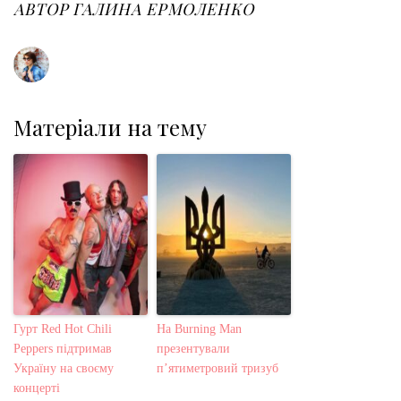
o
r
+
I
e
АВТОР
ГАЛИНА ЕРМОЛЕНКО
k
n
s
t
Матеріали на тему
Гурт Red Hot Chili
На Burning Man
Peppers підтримав
презентували
Україну на своєму
п’ятиметровий тризуб
концерті