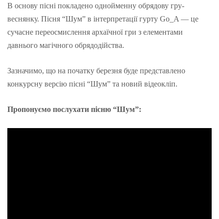
В основу пісні покладено однойменну обрядову гру-
веснянку. Пісня “Шум” в інтерпретації гурту Go_A — це
сучасне переосмислення архаїчної гри з елементами
давнього магічного обрядодійства.
Зазначимо, що на початку березня буде представлено
конкурсну версію пісні “Шум” та новий відеокліп.
Пропонуємо послухати пісню “Шум”: