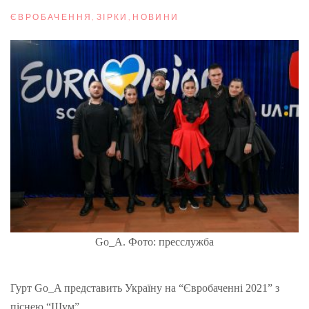
ЄВРОБАЧЕННЯ
,
ЗІРКИ
,
НОВИНИ
Go_A. Фото: пресслужба
Гурт Go_A представить Україну на “Євробаченні 2021” з
піснею “Шум”.