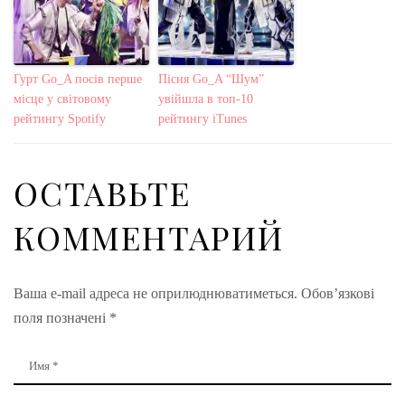
Гурт Go_A посів перше
Пісня Gо_A “Шум”
місце у світовому
увійшла в топ-10
рейтингу Spotify
рейтингу iTunes
ОСТАВЬТЕ
КОММЕНТАРИЙ
Ваша e-mail адреса не оприлюднюватиметься.
Обов’язкові
поля позначені
*