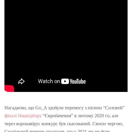
Нагадаємо, що Go_A здобули перемогу з піснею “Соловей”
фіналі Нацвідбору
“Євробачення” в лютому 2020 го, але
через коронавірус конкурс був скасований. Своєю чергою,
Суспільний мовник оголосив, що у 2021-му не буде