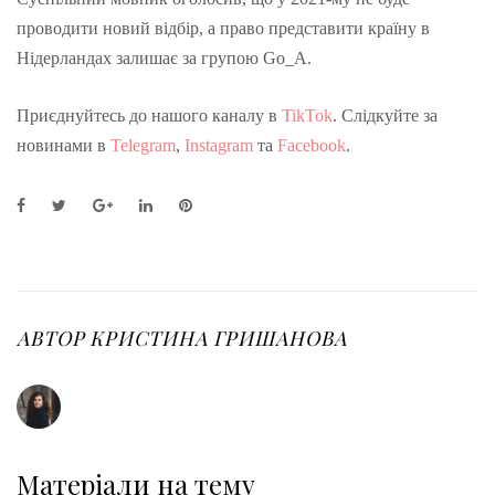
проводити новий відбір, а право представити країну в
Нідерландах залишає за групою Go_A.
Приєднуйтесь до нашого каналу в
TikTok
. Слідкуйте за
новинами в
Telegram
,
Instagram
та
Facebook
.
F
T
G
L
P
a
w
o
i
i
c
i
o
n
n
e
t
g
k
t
b
t
l
e
e
o
e
e
d
r
o
r
+
I
e
АВТОР
КРИСТИНА ГРИШАНОВА
k
n
s
t
Матеріали на тему