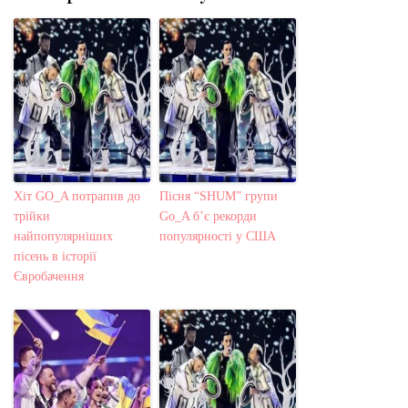
Хіт GO_A потрапив до
Пісня “SHUM” групи
трійки
Go_A б’є рекорди
найпопулярніших
популярності у США
пісень в історії
Євробачення