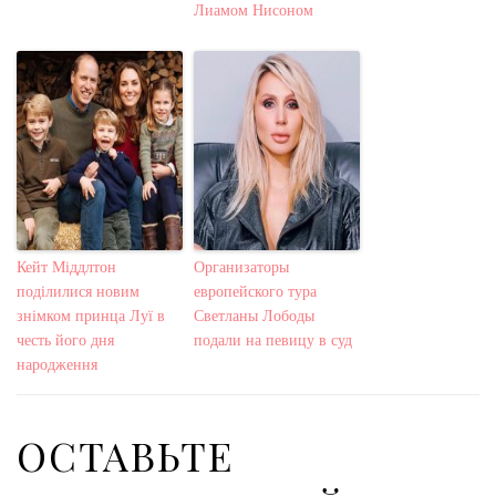
Лиамом Нисоном
Кейт Міддлтон
Организаторы
поділилися новим
европейского тура
знімком принца Луї в
Светланы Лободы
честь його дня
подали на певицу в суд
народження
ОСТАВЬТЕ