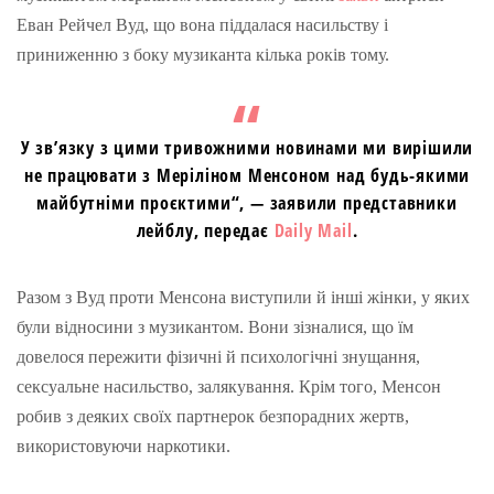
Еван Рейчел Вуд, що вона піддалася насильству і
приниженню з боку музиканта кілька років тому.
У зв’язку з цими тривожними новинами ми вирішили
не працювати з
Меріліном
Менсоном над будь-якими
майбутніми
проєктими
“, — заявили представники
лейблу
, передає
Daily Mail
.
Разом з Вуд проти Менсона виступили й інші жінки, у яких
були відносини з музикантом. Вони зізналися, що їм
довелося пережити фізичні й психологічні знущання,
сексуальне насильство, залякування. Крім того, Менсон
робив з деяких своїх партнерок безпорадних жертв,
використовуючи наркотики.