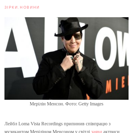
ЗІРКИ
,
НОВИНИ
Мерілін Менсон. Фото: Getty Images
Лейбл
Loma Vista Recordings припинив співпрацю з
музикантом
Меріліном
Менсоном у світлі
заяви
актриси