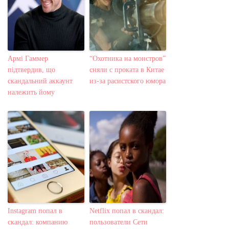
Армі Гаммер
“Охотника на монстров”
підтвердив, що
сняли с проката в Китае
скандальний аккаунт
из-за расистского юмора
належить йому
Instagram попал в
Netflix попал в скандал:
скандал: компанию
пользователи Сети