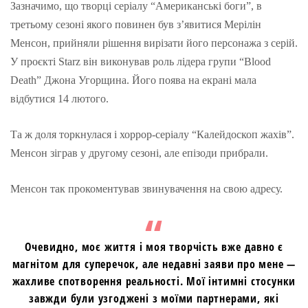
Зазначимо, що творці серіалу “Американські боги”, в
третьому сезоні якого повинен був з’явитися Мерілін
Менсон, прийняли рішення вирізати його персонажа з серій.
У проєкті Starz він виконував роль лідера групи “Blood
Death” Джона Угорщина. Його поява на екрані мала
відбутися 14 лютого.
Та ж доля торкнулася і хоррор-серіалу “Калейдоскоп жахів”.
Менсон зіграв у другому сезоні, але епізоди прибрали.
Менсон так прокоментував звинувачення на свою адресу.
Очевидно, моє життя і моя творчість вже давно є
магнітом для суперечок, але недавні заяви про мене —
жахливе спотворення реальності. Мої інтимні стосунки
завжди були узгоджені з моїми партнерами, які