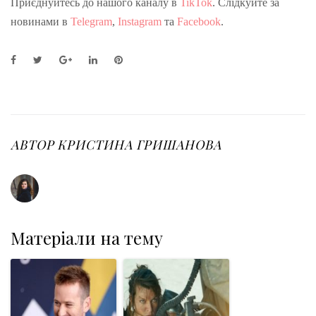
Приєднуйтесь до нашого каналу в
TikTok
. Слідкуйте за
новинами в
Telegram
,
Instagram
та
Facebook
.
F
T
G
L
P
a
w
o
i
i
c
i
o
n
n
e
t
g
k
t
b
t
l
e
e
o
e
e
d
r
o
r
+
I
e
АВТОР
КРИСТИНА ГРИШАНОВА
k
n
s
t
Матеріали на тему