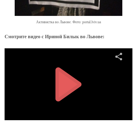
Активистка во Львове. Фото: portal.lviv.ua
Смотрите видео с Ириной Билык во Львове: