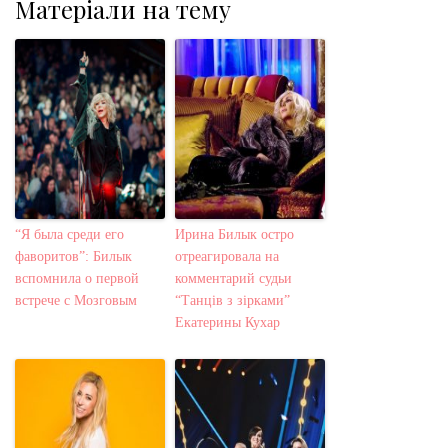
Матеріали на тему
“Я была среди его
Ирина Билык остро
фаворитов”: Билык
отреагировала на
вспомнила о первой
комментарий судьи
встрече с Мозговым
“Танців з зірками”
Екатерины Кухар