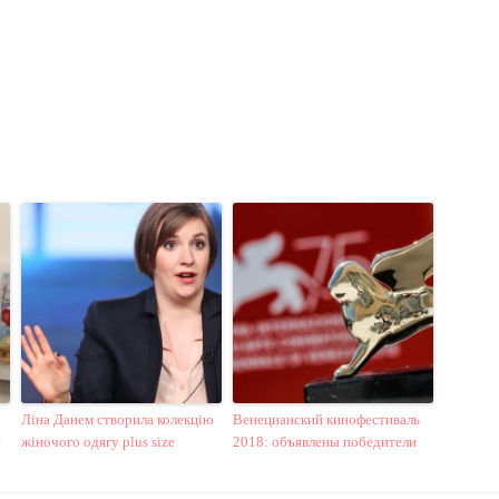
Ліна Данем створила колекцію
Венецианский кинофестиваль
е
жіночого одягу plus size
2018: объявлены победители