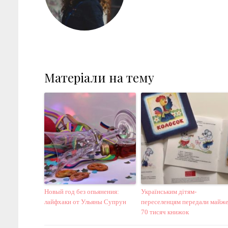
Матеріали на тему
Новый год без опьянения:
Українським дітям-
лайфхаки от Ульяны Супрун
переселенцям передали майж
70 тисяч книжок