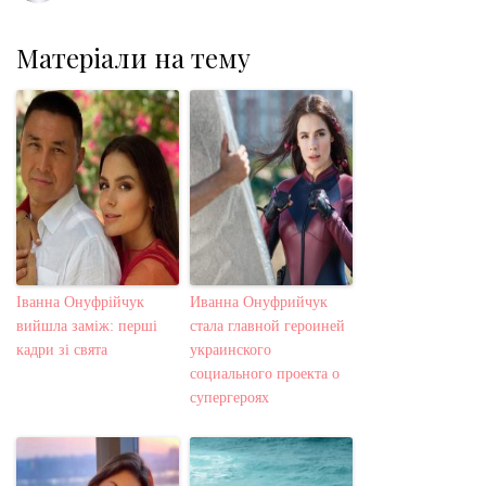
Матеріали на тему
Іванна Онуфрійчук
Иванна Онуфрийчук
вийшла заміж: перші
стала главной героиней
кадри зі свята
украинского
социального проекта о
супергероях