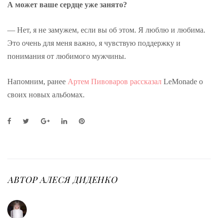
А может ваше сердце уже занято?
— Нет, я не замужем, если вы об этом. Я люблю и любима.
Это очень для меня важно, я чувствую поддержку и
понимания от любимого мужчины.
Напомним, ранее
Артем Пивоваров рассказал
LeMonade о
своих новых альбомах.
F
T
G
L
P
a
w
o
i
i
c
i
o
n
n
e
t
g
k
t
b
t
l
e
e
o
e
e
d
r
o
r
+
I
e
АВТОР
АЛЕСЯ ДИДЕНКО
k
n
s
t