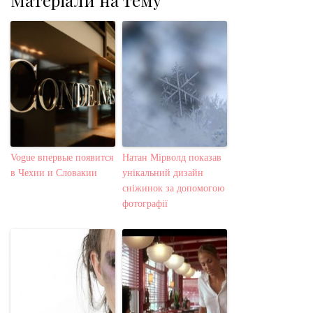
Vogue впервые появится
Натан Мірволд показав
в Чехии и Словакии
унікальний дизайн
сніжинок за допомогою
фотографії