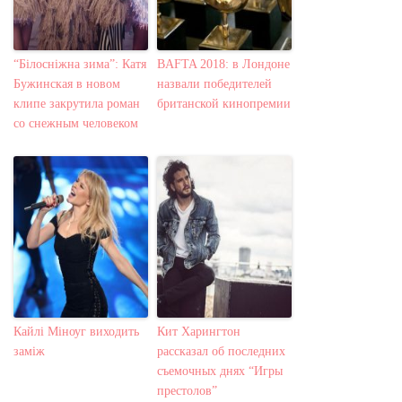
“Білосніжна зима”: Катя
BAFTA 2018: в Лондоне
Бужинская в новом
назвали победителей
клипе закрутила роман
британской кинопремии
со снежным человеком
Кайлі Міноуг виходить
Кит Харингтон
заміж
рассказал об последних
съемочных днях “Игры
престолов”