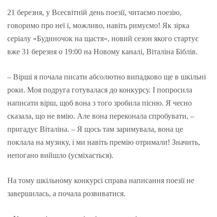
21 березня, у Всесвітній день поезії, читаємо поезію,
говоримо про неї і, можливо, навіть римуємо! Як зірка
серіалу «Будиночок на щастя», новий сезон якого стартує
вже 31 березня о 19:00 на Новому каналі, Віталіна Біблів.
– Вірші я почала писати абсолютно випадково ще в шкільні
роки. Моя подруга готувалася до конкурсу. І попросила
написати вірш, щоб вона з того зробила пісню. Я чесно
сказала, що не вмію. Але вона переконала спробувати, –
пригадує Віталіна. – Я щось там заримувала, вона це
поклала на музику, і ми навіть премію отримали! Значить,
непогано вийшло (усміхається).
На тому шкільному конкурсі справа написання поезії не
завершилась, а почала розвиватися.