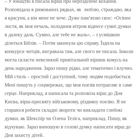
– У юнацтві я писала вірші про нерозділене кохання.
Розповідала в римованих рядках, як люблю, страждаю, яка
я красуня, а він мене не хоче. Дуже пам’ятаю своє: «Осіннє
листя, як моя печаль, холодним вітром віднесе сумні думки
в далеку даль. Сумно, але тебе не жаль», – з усмішкою
ділиться Біблів. – Потім закинула цю справу. Їздила на
конкурси читців, вигравала там, але свого не писала. Інколи
могла скласти невеликий привітальний віршик комусь на
день народження. Зараз пишу рідко, але тематично і влучно.
Мій стиль – простий і доступний, тому людям подобається.
Мені пишуть у соцмережах, що моя поезія потрапляє в саме
серце. Наприклад, я написала та розповіла вірш до Дня
Києва, вірш-присвяту військовому, різдвяну поезію. Я не
стараюся робити складні звороти чи викладати глибокі
думки, як Шекспір чи Олена Теліга, наприклад. Пишу, як
відчуваю. Зараз виношую в голові думку написати вірш до
Дня захисту дітей.