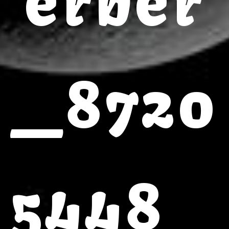
erber
_8720
5448_