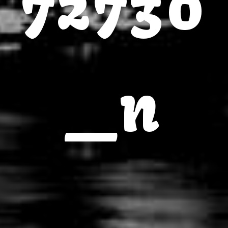
72730
_n