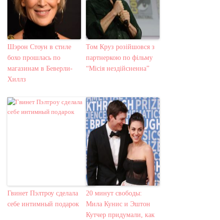
Шэрон Стоун в стиле
Том Круз розійшовся з
бохо прошлась по
партнеркою по фільму
магазинам в Беверли-
“Місія нездійсненна”
Хиллз
Гвинет Пэлтроу сделала
20 минут свободы:
себе интимный подарок
Мила Кунис и Эштон
Кутчер придумали, как