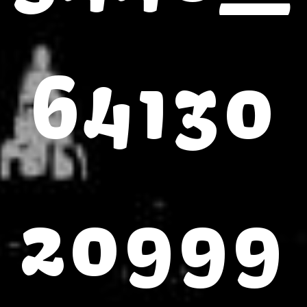
64130
20999