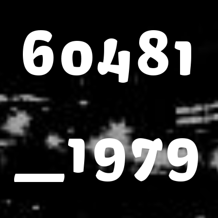
60481
_1979