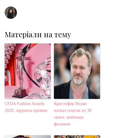
t
Матеріали на тему
CFDA Fashion Awards
Кристофер Нолан
2020: лауреаты премии
назвал список из 30
своих любимых
фильмов