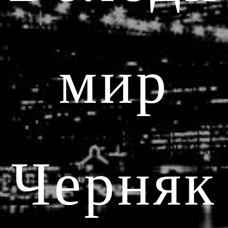
мир
Черняк