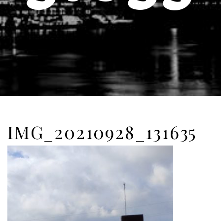
IMG_20210928_131635