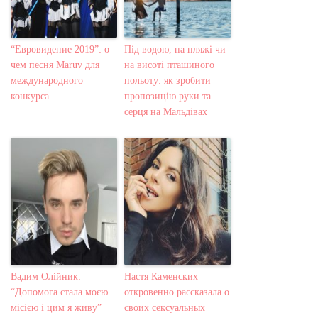
“Евровидение 2019”: о
Під водою, на пляжі чи
чем песня Maruv для
на висоті пташиного
международного
польоту: як зробити
конкурса
пропозицію руки та
серця на Мальдівах
Вадим Олійник:
Настя Каменских
“Допомога стала моєю
откровенно рассказала о
місією і цим я живу”
своих сексуальных