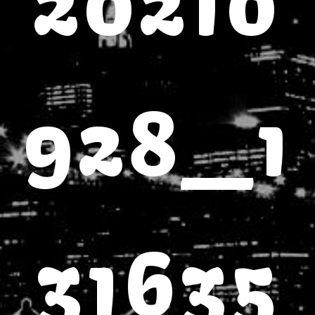
20210
928_1
31635