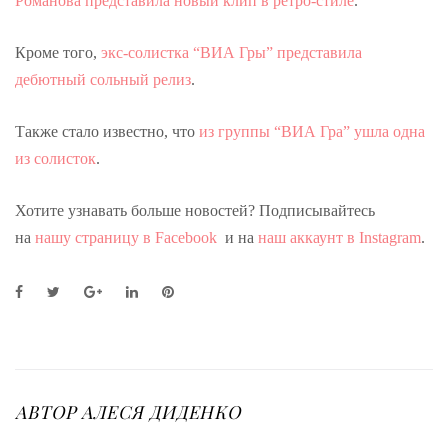
Романова представила новый клип в ретро-стиле
.
Кроме того,
экс-солистка “ВИА Гры” представила
дебютный сольный релиз
.
Также стало известно, что
из группы “ВИА Гра” ушла одна
из солисток
.
Хотите узнавать больше новостей? Подписывайтесь
на
нашу страницу в Facebook
и на
наш аккаунт в Instagram
.
F
T
G
L
P
a
w
o
i
i
c
i
o
n
n
e
t
g
k
t
b
t
l
e
e
o
e
e
d
r
o
r
+
I
e
АВТОР
АЛЕСЯ ДИДЕНКО
k
n
s
t