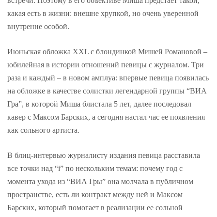
встречи. Поэтому в его объективе Миша предстает такой,
какая есть в жизни: внешне хрупкой, но очень уверенной
внутренне особой.
Июньская обложка XXL с блондинкой Мишей Романовой –
юбилейная в истории отношений певицы с журналом. Три
раза и каждый – в новом амплуа: впервые певица появилась
на обложке в качестве солистки легендарной группы “ВИА
Гра”, в которой Миша блистала 5 лет, далее последовал
кавер с Максом Барских, а сегодня настал час ее появления
как сольного артиста.
В блиц-интервью журналисту издания певица расставила
все точки над “i” по нескольким темам: почему год с
момента ухода из “ВИА Гры” она молчала в публичном
пространстве, есть ли контракт между ней и Максом
Барских, который помогает в реализации ее сольной