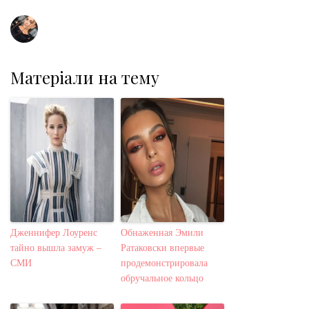
t
Матеріали на тему
Дженнифер Лоуренс
Обнаженная Эмили
тайно вышла замуж –
Ратаковски впервые
СМИ
продемонстрировала
обручальное кольцо