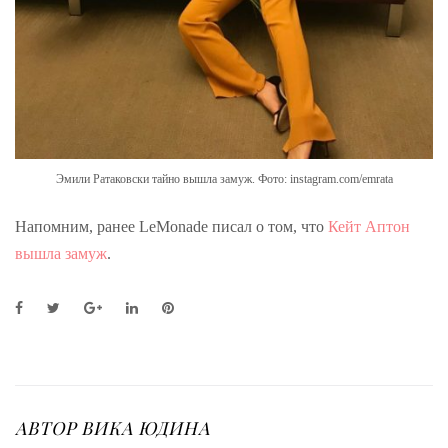
Эмили Ратаковски тайно вышла замуж. Фото: instagram.com/emrata
Напомним, ранее LeMonade писал о том, что
Кейт Аптон
вышла замуж
.
F
T
G
L
P
a
w
o
i
i
c
i
o
n
n
e
t
g
k
t
b
t
l
e
e
o
e
e
d
r
o
r
+
I
e
АВТОР
ВИКА ЮДИНА
k
n
s