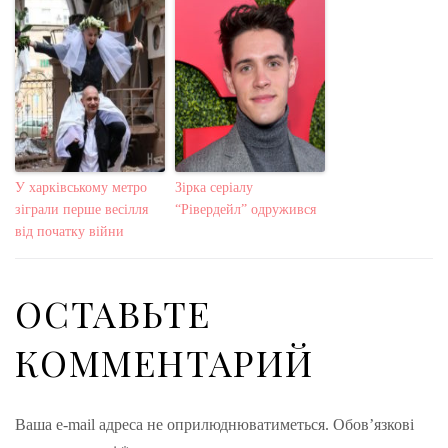
У харківському метро
Зірка серіалу
зіграли перше весілля
“Рівердейл” одружився
від початку війни
ОСТАВЬТЕ
КОММЕНТАРИЙ
Ваша e-mail адреса не оприлюднюватиметься.
Обов’язкові