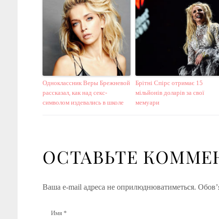
Одноклассник Веры Брежневой
Брітні Спірс отримає 15
рассказал, как над секс-
мільйонів доларів за свої
символом издевались в школе
мемуари
ОСТАВЬТЕ КОММЕ
Ваша e-mail адреса не оприлюднюватиметься.
Обов’я