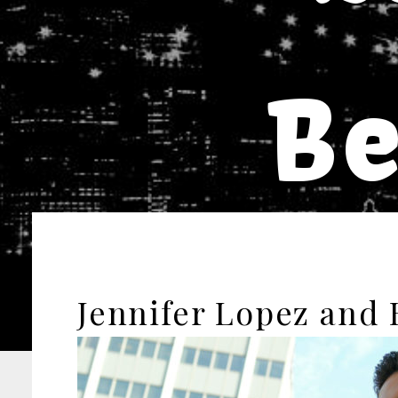
Be
Jennifer Lopez and 