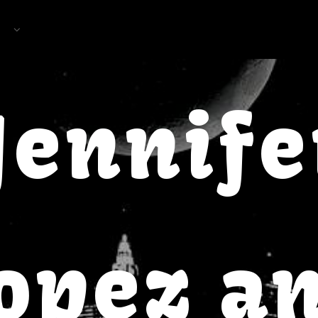
Jennife
opez a