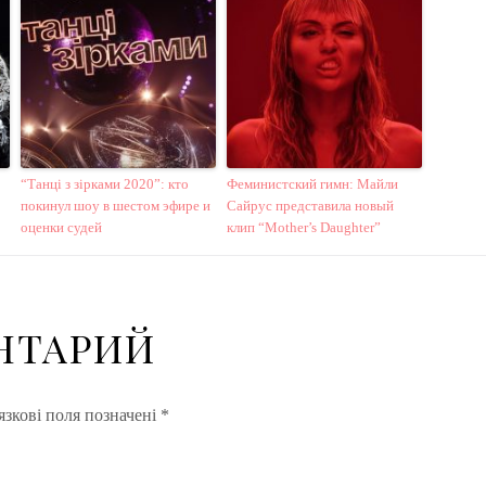
“Танці з зірками 2020”: кто
Феминистский гимн: Майли
покинул шоу в шестом эфире и
Сайрус представила новый
оценки судей
клип “Mother’s Daughter”
НТАРИЙ
зкові поля позначені
*