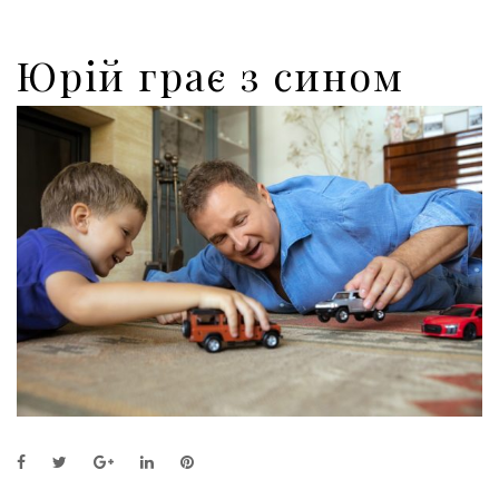
Юрій грає з сином
F
T
G
L
P