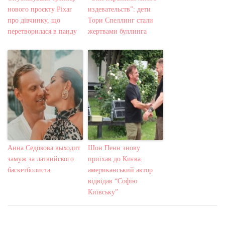
нового проєкту Pixar
издевательств”: дети
про дівчинку, що
Тори Спеллинг стали
перетворилася в панду
жертвами буллинга
Анна Седокова выходит
Шон Пенн знову
замуж за латвийского
приїхав до Києва:
баскетболиста
американський актор
відвідав “Софію
Київську”