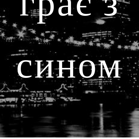
грає з
сином