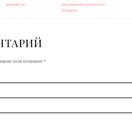
зимовий час
американского реалити из
Instagram
НТАРИЙ
зкові поля позначені
*