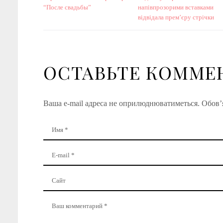
“После свадьбы”
напівпрозорими вставками
відвідала прем’єру стрічки
ОСТАВЬТЕ КОММЕ
Ваша e-mail адреса не оприлюднюватиметься.
Обов’я