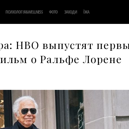
ПСИХОЛОГІЯ&WELLNESS
ФОТО
ЗАХОДИ
ЇЖА
ра: HBO выпустят перв
ильм о Ральфе Лорене