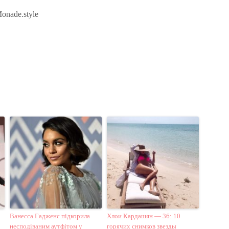
onade.style
Ванесса Гадженс підкорила
Хлои Кардашян — 36: 10
несподіваним аутфітом у
горячих снимков звезды