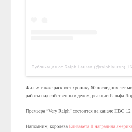
Публикация от Ralph Lauren (@ralphlauren)
16
Фильм также раскроет хронику 60 последних лет м
работы над собственным делом, реакции Ральфа Ло
Премьера “Very Ralph” состоится на канале HBO 12 
Напомним, королева
Елизавета II наградила амери