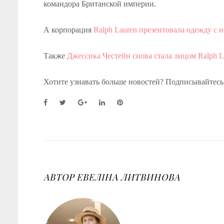
командора Британской империи.
А корпорация
Ralph Lauren презентовала одежду с
Также
Джессика Честейн снова стала лицом Ralph L
Хотите узнавать больше новостей? Подписывайтесь
F
T
G
L
P
a
w
o
i
i
c
i
o
n
n
e
t
g
k
t
b
t
l
e
e
o
e
e
d
r
o
r
+
I
e
k
n
s
АВТОР
ЕВЕЛІНА ЛИТВИНОВА
t