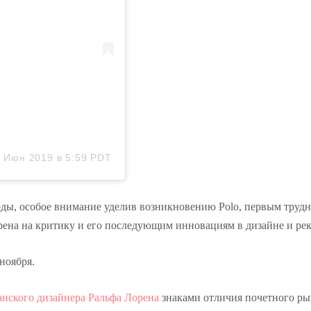
 Июн 2019 в 5:59 PDT
оды, особое внимание уделив возникновению Polo, первым труд
рена на критику и его последующим инновациям в дизайне и рек
ноября.
канского дизайнера Ральфа Лорена
знаками отличия почетного ры