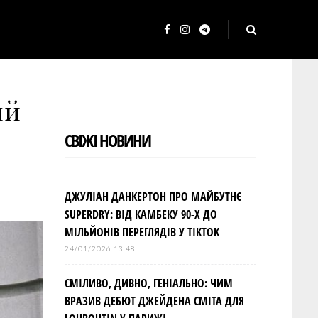
F
I
T
a
n
e
c
s
l
ый
e
t
e
b
a
g
СВІЖІ НОВИНИ
o
g
r
o
r
a
k
a
m
ДЖУЛІАН ДАНКЕРТОН ПРО МАЙБУТНЄ
m
SUPERDRY: ВІД КАМБЕКУ 90-Х ДО
МІЛЬЙОНІВ ПЕРЕГЛЯДІВ У TIKTOK
24/01/2026 13:48
СМІЛИВО, ДИВНО, ГЕНІАЛЬНО: ЧИМ
ВРАЗИВ ДЕБЮТ ДЖЕЙДЕНА СМІТА ДЛЯ