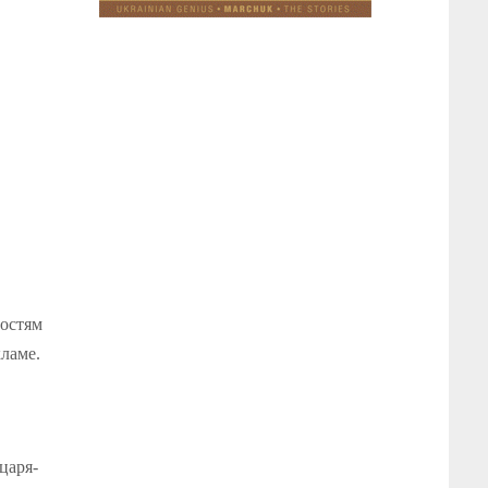
ностям
ламе.
царя-