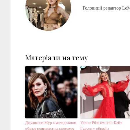
Головний редактор LeM
Матеріали на тему
Джулианна Мур в молодежном
Venice Film festival: Кейт
образе появилась на премьере
Гадсон у образі з