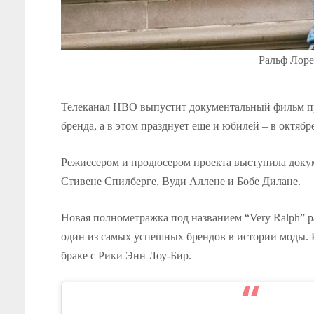
Ральф Лорен
Телеканал HBO выпустит документальный фильм про
бренда, а в этом празднует еще и юбилей – в октябр
Режиссером и продюсером проекта выступила доку
Стивене Спилберге, Вуди Аллене и Бобе Дилане.
Новая полнометражка под названием “Very Ralph” р
один из самых успешных брендов в истории моды. 
браке с Рики Энн Лоу-Бир.