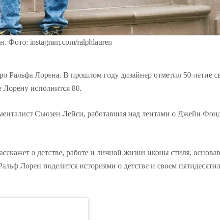
. Фото: instagram.com/ralphlauren
 Ральфа Лорена. В прошлом году дизайнер отметил 50-летие с
е Лорену исполнится 80.
менталист Сьюзен Лейси, работавшая над лентами о Джейн Фонд
асскажет о детстве, работе и личной жизни иконы стиля, основа
Ральф Лорен поделится историями о детстве и своем пятидесяти