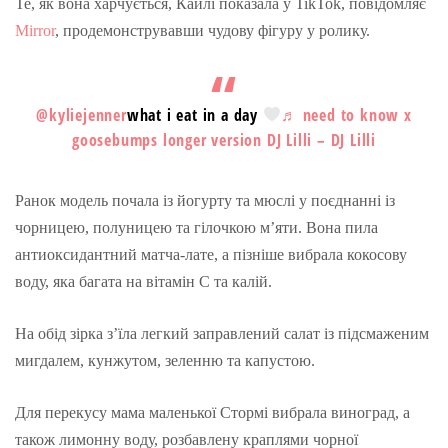
Те, як вона харчується, Кайлі показала у TikTok, повідомляє
Mirror
, продемонструвавши чудову фігуру у ролику.
@kyliejenner
what i eat in a day
♬ need to know x
goosebumps longer version DJ Lilli – DJ Lilli
Ранок модель почала із йогурту та мюслі у поєднанні із
чорницею, полуницею та гілочкою м’яти. Вона пила
антиоксидантний матча-лате, а пізніше вибрала кокосову
воду, яка багата на вітамін С та калій.
На обід зірка з’їла легкий заправлений салат із підсмаженим
мигдалем, кунжутом, зеленню та капустою.
Для перекусу мама маленької Стормі вибрала виноград, а
також лимонну воду, розбавлену краплями чорної