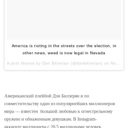
America is rioting in the streets over the election, in
other news, weed is now legal in Nevada
A post shared by
Dan Bilzerian
(@danbilzerian) on
Nov 10, 2016 at 10:52am PST
Американский плейбой Дэн Билзерян и по
совместительству один из популярнейших миллионеров
мира — известен большой любовью к огнестрельному
оружию и обнаженным девушкам. В Instagram-
аккаунте миллионера с 20,5 миллионами человек,