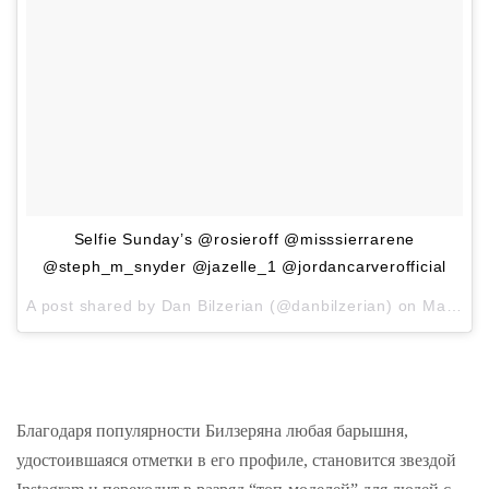
Selfie Sunday’s @rosieroff @misssierrarene
@steph_m_snyder @jazelle_1 @jordancarverofficial
A post shared by
Dan Bilzerian
(@danbilzerian) on
May 4, 2015 at 3:37am PDT
Благодаря популярности Билзеряна любая барышня,
удостоившаяся отметки в его профиле, становится звездой