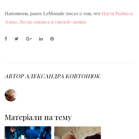
Напомним, ранее LeMonade писал о том, что
Настя Рыбка и
Алекс Лесли снялись в смелой съемке.
F
T
G
L
P
a
w
o
i
i
c
i
o
n
n
e
t
g
k
t
b
t
l
e
e
o
e
e
d
r
o
r
+
I
e
АВТОР
АЛЕКСАНДРА КОВТОНЮК
k
n
s
t
Матеріали на тему