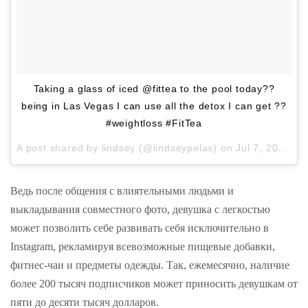
Taking a glass of iced @fittea to the pool today??
being in Las Vegas I can use all the detox I can get ??
#weightloss #FitTea
A post shared by
lindsey
(@lindseypelas) on
Jul 7, 2016 at 2:34pm PDT
Ведь после общения с влиятельными людьми и
выкладывания совместного фото, девушка с легкостью
может позволить себе развивать себя исключительно в
Instagram, рекламируя всевозможные пищевые добавки,
фитнес-чаи и предметы одежды. Так, ежемесячно, наличие
более 200 тысяч подписчиков может приносить девушкам от
пяти до десяти тысяч долларов.