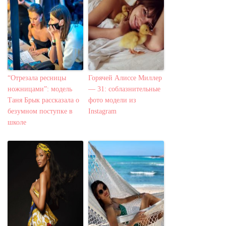
“Отрезала ресницы
Горячей Алиссе Миллер
ножницами”: модель
— 31: соблазнительные
Таня Брык рассказала о
фото модели из
безумном поступке в
Іnstagram
школе