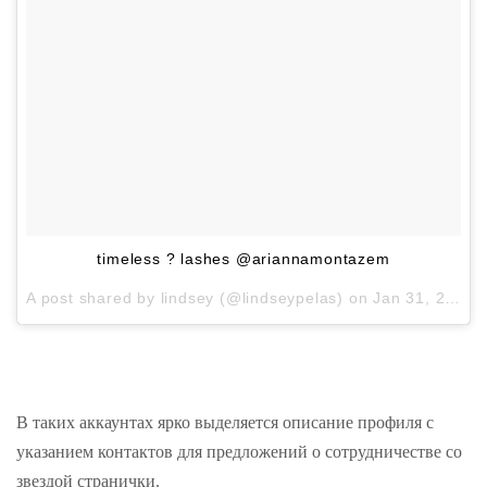
timeless ? lashes @ariannamontazem
A post shared by
lindsey
(@lindseypelas) on
Jan 31, 2018 at 10:18pm PST
В таких аккаунтах ярко выделяется описание профиля с
указанием контактов для предложений о сотрудничестве со
звездой странички.