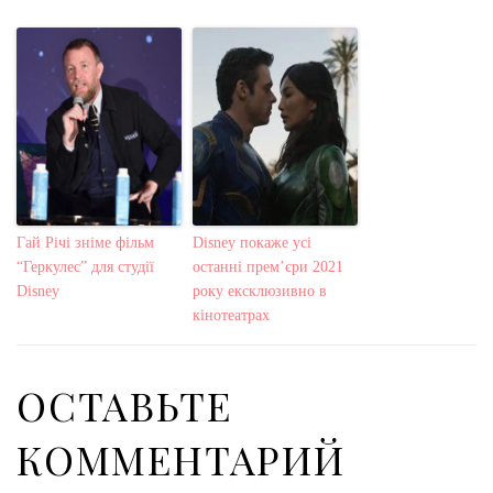
Гай Річі зніме фільм
Disney покаже усі
“Геркулес” для студії
останні прем’єри 2021
Disney
року ексклюзивно в
кінотеатрах
ОСТАВЬТЕ
КОММЕНТАРИЙ