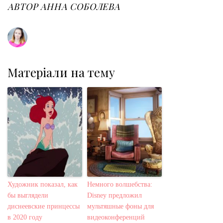
o
r
+
I
e
АВТОР
АННА СОБОЛЕВА
k
n
s
t
Матеріали на тему
Художник показал, как
Немного волшебства:
бы выглядели
Disney предложил
диснеевские принцессы
мультяшные фоны для
в 2020 году
видеоконференций