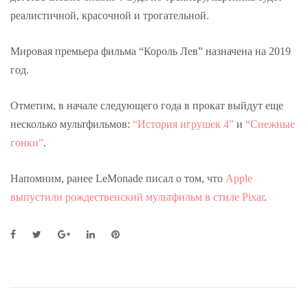
реалистичной, красочной и трогательной.
Мировая премьера фильма “Король Лев” назначена на 2019
год.
Отметим, в начале следующего года в прокат выйдут еще
несколько мультфильмов:
“История игрушек 4”
и
“Снежные
гонки”
.
Напомним, ранее LeMonade писал о том, что
Apple
выпустили рождественский мультфильм в стиле Pixar
.
F
T
G
L
P
a
w
o
i
i
c
i
o
n
n
e
t
g
k
t
b
t
l
e
e
o
e
e
d
r