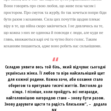
Вони говорять про свою любов, що живе поза часом і
простором. Про смуток та журбу, бо так хочеться попри біди
бути разом з коханими. Сила цих почуттів щодня плекає
віру в те, що війна скоро закінчиться. І не дивлячись на те,
що кожна з них не одинока й повсюди є люди, але куди не
глянь, ввижаються карі очі та чутно його голос. Таким
коханням пишаються, адже воно робить нас сильнішими.
Складно уявити весь той біль, який відчуває сьогодні
українська жінка. Її любов та віра найсильніший щит
для кожної родини. Кожна хоче, аби кохання стало
оберегом та врятувало тисячі життів. Вистояло до
кінця. І пізніше, коли пройдуть всі негаразди,
найголовнішою нагородою стане – знову бути разом.
Знову дарувати щастя та радість близьким”
, – додала
NK.