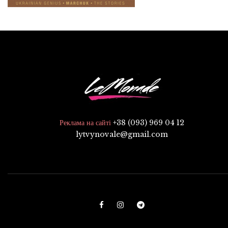
+38 (093) 969 04 12
Реклама на сайті
lytvynovale@gmail.com
F
I
T