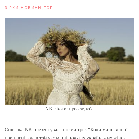
ЗІРКИ
,
НОВИНИ
,
ТОП
NK. Фото: пресслужба
С
півачка NK презентувала новий трек “Коли мине війна”
про ніжні, але в той час міцні почуття українських жінок.