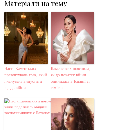
Матеріали на тему
Настя Каменських
Каменських пояснила,
презентувала трек, який
як до початку війни
планувала випустити
опинилась в Іспанії зі
ще до війни
сім’єю