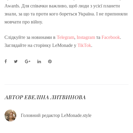
Awards. Для співачки важливо, щоб люди з усієї планети
знали, за що та проти кого бореться Україна. І не припиняли
мовчати про війну.
Слідкуйте за новинами в
Telegram
,
Instagram
та
Facebook
.
Заглядайте на сторінку LeMonade у
TikTok
.
F
T
G
L
P
a
w
o
i
i
c
i
o
n
n
e
t
g
k
t
b
t
l
e
e
o
e
e
d
r
o
r
+
I
e
АВТОР
ЕВЕЛІНА ЛИТВИНОВА
k
n
s
t
Головний редактор LeMonade.style