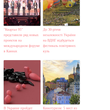
“Квартал 95”
До 30-річчя
представили ряд новых
незалежності України
проектов на
на ВДНГ відбудеться
международном форуме
фестиваль повітряних
в Каннах
куль
В Украине пройдет
Кинотуризм: 5 мест из