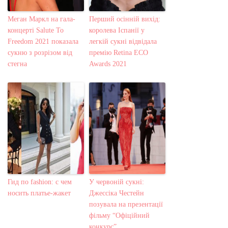
Меган Маркл на гала-
Перший осінній вихід:
концерті Salute To
королева Іспанії у
Freedom 2021 показала
легкій сукні відвідала
сукню з розрізом від
премію Retina ECO
стегна
Awards 2021
Гид по fashion: с чем
У червоній сукні:
носить платье-жакет
Джессіка Честейн
позувала на презентації
фільму “Офіційний
конкурс”