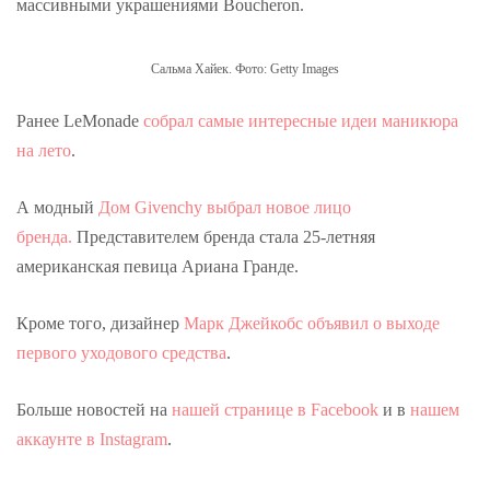
массивными украшениями Boucheron.
Сальма Хайек. Фото: Getty Images
Ранее LeMonade
собрал самые интересные идеи маникюра
на лето
.
А модный
Дом Givenchy выбрал новое лицо
бренда.
Представителем бренда стала 25-летняя
американская певица Ариана Гранде.
Кроме того, дизайнер
Марк Джейкобс объявил о выходе
первого уходового средства
.
Больше новостей на
нашей странице в Facebook
и в
нашем
аккаунте в Instagram
.