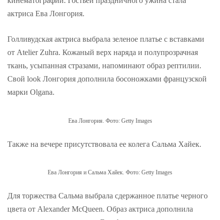
кинематографии. Гостьей праздничного ужина стала
актриса Ева Лонгория.
Голливудская актриса выбрала зеленое платье с вставками
от Atelier Zuhra. Кожаный верх наряда и полупрозрачная
ткань, усыпанная стразами, напоминают образ рептилии.
Свой look Лонгория дополнила босоножками французской
марки Olgana.
Ева Лонгория. Фото: Getty Images
Также на вечере присутствовала ее колега Сальма Хайек.
Ева Лонгория и Сальма Хайек. Фото: Getty Images
Для торжества Сальма выбрала сдержанное платье черного
цвета от Alexander McQueen. Образ актриса дополнила