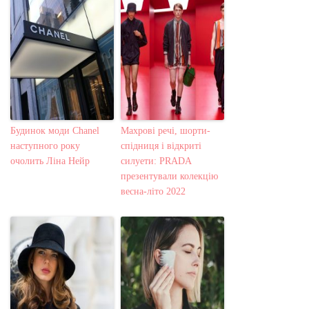
Будинок моди Chanel
Махрові речі, шорти-
наступного року
спідниця і відкриті
очолить Ліна Нейр
силуети: PRADA
презентували колекцію
весна-літо 2022