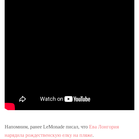
Напомним, ранее LeMonade писал, что
Ева Лонгория
нарядила рождественскую елку на пляже
.