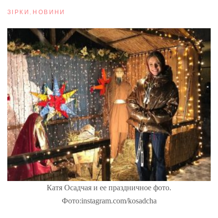
ЗІРКИ
,
НОВИНИ
Катя Осадчая и ее праздничное фото.
Фото:instagram.com/kosadcha