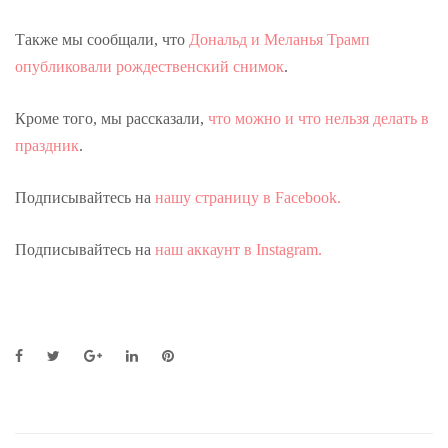
Также мы сообщали, что
Дональд и Меланья Трамп
опубликовали рождественский снимок
.
Кроме того, мы рассказали,
что можно и что нельзя делать в
праздник
.
Подписывайтесь на
нашу страницу в Facebook.
Подписывайтесь на
наш аккаунт в Instagram.
F
T
G
L
P
a
w
o
i
i
c
i
o
n
n
e
t
g
k
t
b
t
l
e
e