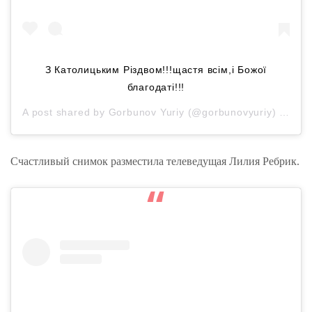
З Католицьким Різдвом!!!щастя всім,і Божої
благодаті!!!
A post shared by
Gorbunov Yuriy
(@gorbunovyuriy) on
Dec
Счастливый снимок разместила телеведущая Лилия Ребрик.