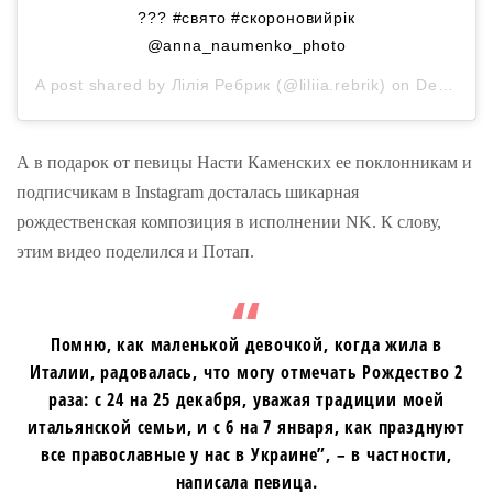
??? #свято #скороновийрік
@anna_naumenko_photo
A post shared by
Лілія Ребрик
(@liliia.rebrik) on
Dec 24, 2018 at 11:30pm PST
А в подарок от певицы Насти Каменских ее поклонникам и
подписчикам в Instagram досталась шикарная
рождественская композиция в исполнении NK. К слову,
этим видео поделился и Потап.
Помню, как маленькой девочкой, когда жила в
Италии, радовалась, что могу отмечать Рождество 2
раза: с 24 на 25 декабря, уважая традиции моей
итальянской семьи, и с 6 на 7 января, как празднуют
все православные у нас в Украине”, – в частности,
написала певица.