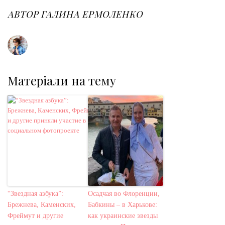
o
e
e
d
r
o
r
+
I
e
АВТОР
ГАЛИНА ЕРМОЛЕНКО
k
n
s
t
Матеріали на тему
“Звездная азбука”:
Осадчая во Флоренции,
Брежнева, Каменских,
Бабкины – в Харькове:
Фреймут и другие
как украинские звезды