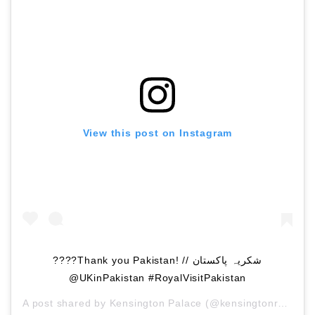
View this post on Instagram
????Thank you Pakistan! // شکریہ پاکستان
@UKinPakistan #RoyalVisitPakistan
A post shared by
Kensington Palace
(@kensingtonroyal) on