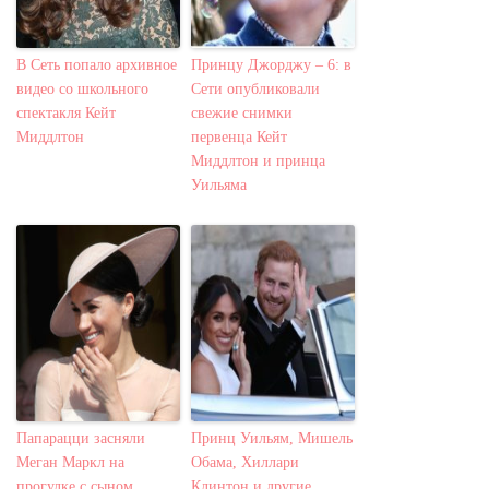
В Сеть попало архивное
Принцу Джорджу – 6: в
видео со школьного
Сети опубликовали
спектакля Кейт
свежие снимки
Миддлтон
первенца Кейт
Миддлтон и принца
Уильяма
Папарацци засняли
Принц Уильям, Мишель
Меган Маркл на
Обама, Хиллари
прогулке с сыном
Клинтон и другие