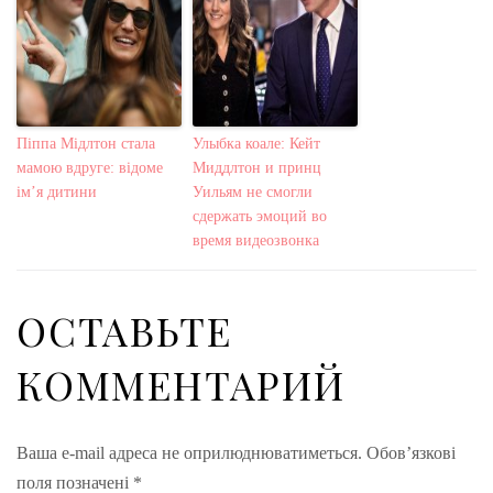
Піппа Мідлтон стала
Улыбка коале: Кейт
мамою вдруге: відоме
Миддлтон и принц
ім’я дитини
Уильям не смогли
сдержать эмоций во
время видеозвонка
ОСТАВЬТЕ
КОММЕНТАРИЙ
Ваша e-mail адреса не оприлюднюватиметься.
Обов’язкові
поля позначені
*