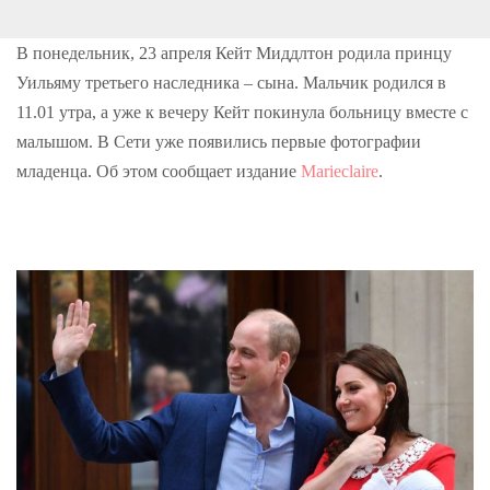
o
e
e
d
r
o
r
+
I
e
k
n
s
В понедельник, 23 апреля Кейт Миддлтон родила принцу
t
Уильяму третьего наследника – сына. Мальчик родился в
11.01 утра, а уже к вечеру Кейт покинула больницу вместе с
малышом. В Сети уже появились первые фотографии
младенца. Об этом сообщает издание
Marieclaire
.