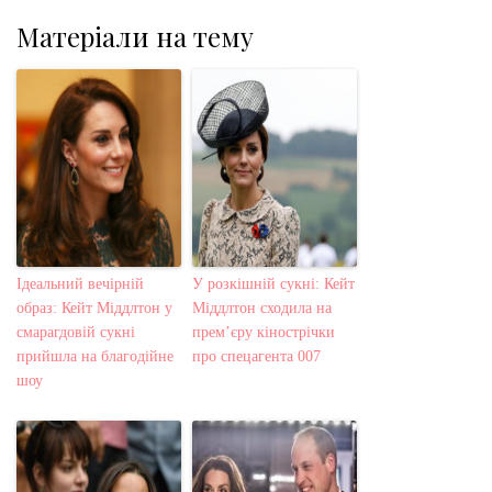
Матеріали на тему
Ідеальний вечірній
У розкішній сукні: Кейт
образ: Кейт Міддлтон у
Міддлтон сходила на
смарагдовій сукні
прем’єру кінострічки
прийшла на благодійне
про спецагента 007
шоу