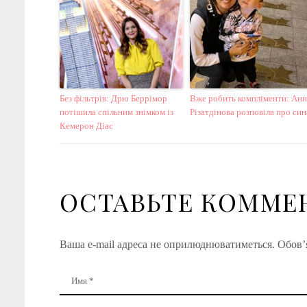
Без фільтрів: Дрю Беррімор
Вже робить компліменти: Анн
потішила спільним знімком із
Різатдінова розповіла про син
Кемерон Діас
ОСТАВЬТЕ КОММЕ
Ваша e-mail адреса не оприлюднюватиметься.
Обов’я