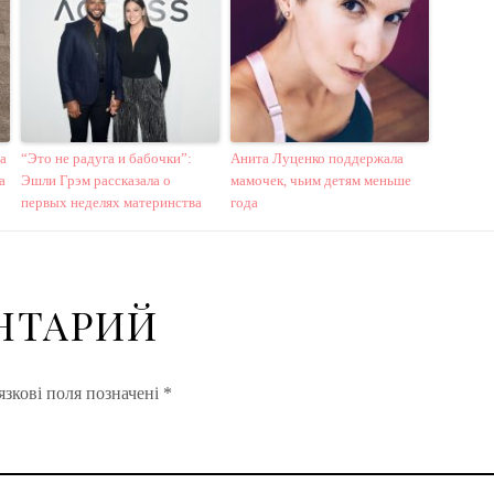
а
“Это не радуга и бабочки”:
Анита Луценко поддержала
а
Эшли Грэм рассказала о
мамочек, чьим детям меньше
первых неделях материнства
года
НТАРИЙ
зкові поля позначені
*