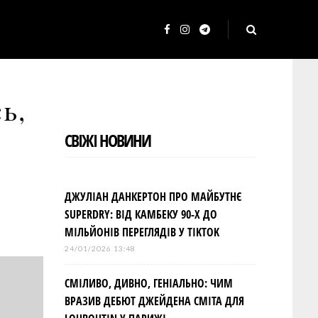
F
I
T
a
n
e
c
s
l
ь,
e
t
e
b
a
g
СВІЖІ НОВИНИ
o
g
r
o
r
a
k
a
m
ДЖУЛІАН ДАНКЕРТОН ПРО МАЙБУТНЄ
m
SUPERDRY: ВІД КАМБЕКУ 90-Х ДО
МІЛЬЙОНІВ ПЕРЕГЛЯДІВ У TIKTOK
24/01/2026 13:48
СМІЛИВО, ДИВНО, ГЕНІАЛЬНО: ЧИМ
ВРАЗИВ ДЕБЮТ ДЖЕЙДЕНА СМІТА ДЛЯ