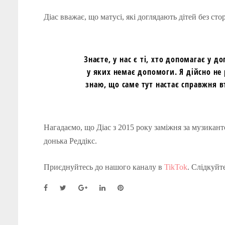
Діас вважає, що матусі, які доглядають дітей без ст
Знаєте, у нас є ті, хто допомагає у д
у яких немає допомоги. Я дійсно не 
знаю, що саме тут настає справжня в
Нагадаємо, що Діас з 2015 року заміжня за музикан
донька Реддікс.
Приєднуйтесь до нашого каналу в
TikTok
. Слідкуйт
F
T
G
L
P
a
w
o
i
i
c
i
o
n
n
e
t
g
k
t