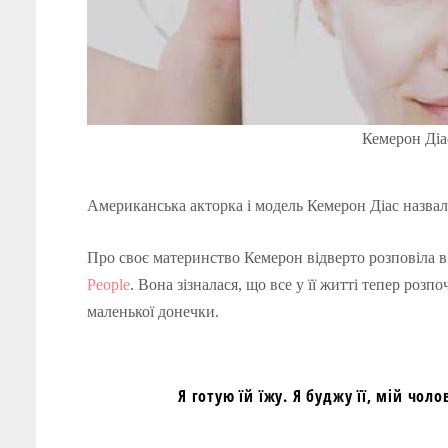
Кемерон Діас
Американська акторка і модель Кемерон Діас назвал
Про своє материнство Кемерон відверто розповіла в 
People
. Вона зізналася, що все у її житті тепер роз
маленької донечки.
Я готую їй їжу. Я буджу її, мій чол