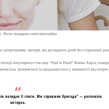
. Фото: instagram.com/camerondiaz
а супергероями матерів, які доглядають дітей без сторонньої до
епізоді популярного ток-шоу “Hart to Heart” Кевіна Харта, повід
починається, зупиняється та продовжується у залежності від потреб
овік вкладає її спати. Ми справжня бригада” — розповіла
акторка.