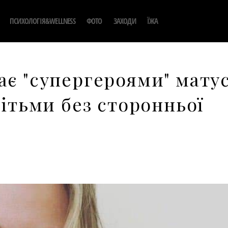
ПСИХОЛОГІЯ&WELLNESS
ФОТО
ЗАХОДИ
ЇЖА
ає "супергероями" матус
дітьми без сторонньої