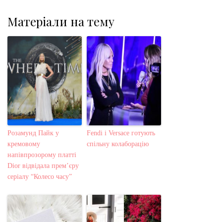
Матеріали на тему
Розамунд Пайк у
Fendi і Versace готують
кремовому
спільну колаборацію
напівпрозорому платті
Dior відвідала прем’єру
серіалу “Колесо часу”