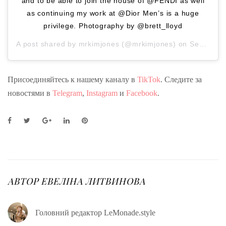
and to be able to join the house of @FENDI as well
as continuing my work at @Dior Men’s is a huge
privilege. Photography by @brett_lloyd
A post shared by
mrkimjones
(@mrkimjones) on
Sep 8, 2020 at 11:00pm PDT
Присоединяйтесь к нашему каналу в
TikTok
. Следите за
новостями в
Telegram
,
Instagram
и
Facebook
.
F
T
G
L
P
a
w
o
i
i
c
i
o
n
n
e
t
g
k
t
b
t
l
e
e
o
e
e
d
r
o
r
+
I
e
АВТОР
ЕВЕЛІНА ЛИТВИНОВА
k
n
s
t
Головний редактор LeMonade.style