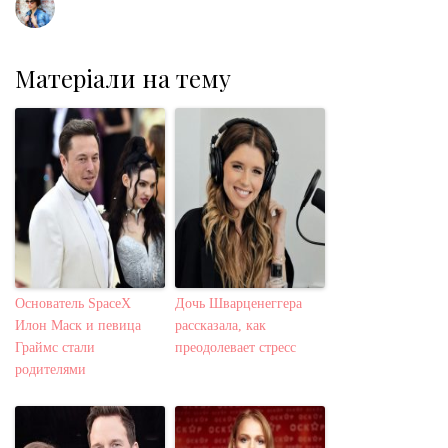
Матеріали на тему
Основатель SpaceX
Дочь Шварценеггера
Илон Маск и певица
рассказала, как
Граймс стали
преодолевает стресс
родителями