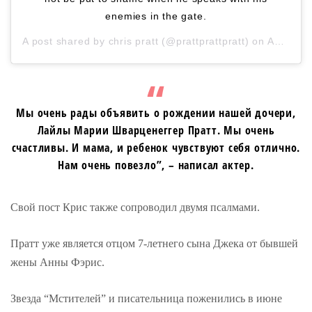
enemies in the gate.
A post shared by
chris pratt
(@prattprattpratt) on
Aug 10, 2020 at 8:42am PDT
Мы очень рады объявить о рождении нашей дочери,
Лайлы Марии Шварценеггер Пратт. Мы очень
счастливы. И мама, и ребенок чувствуют себя отлично.
Нам очень повезло”, – написал актер.
Свой пост Крис также сопроводил двумя псалмами.
Пратт уже является отцом 7-летнего сына Джека от бывшей
жены Анны Фэрис.
Звезда “Мстителей” и писательница поженились в июне