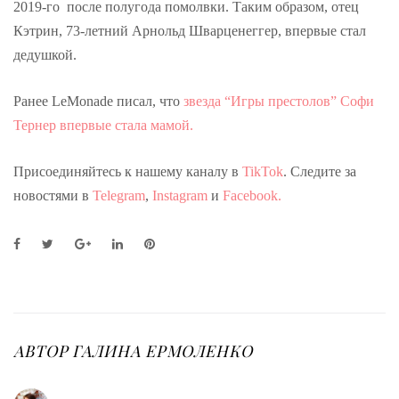
2019-го после полугода помолвки. Таким образом, отец
Кэтрин, 73-летний Арнольд Шварценеггер, впервые стал
дедушкой.
Ранее LeMonade писал, что
звезда “Игры престолов” Софи
Тернер впервые стала мамой.
Присоединяйтесь к нашему каналу в
TikTok
. Следите за
новостями в
Telegram
,
Instagram
и
Facebook.
F
T
G
L
P
a
w
o
i
i
c
i
o
n
n
e
t
g
k
t
b
t
l
e
e
o
e
e
d
r
o
r
+
I
e
АВТОР
ГАЛИНА ЕРМОЛЕНКО
k
n
s
t