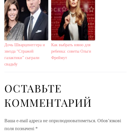
Дочь Шварценеггера и
Как выбрать няню для
звезда “Стражей
ребенка: советы Ольги
галактики” сыграли
Фреймут
свадьбу
ОСТАВЬТЕ
КОММЕНТАРИЙ
Ваша e-mail адреса не оприлюднюватиметься.
Обов’язкові
поля позначені
*