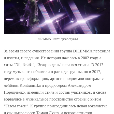
DILEMMA. Фото: пресс-служба
За время своего существования группа DILEMMA пережила
и взлеты, и падения. Их история началась в 2002 году, а
хиты “Эй, бейба”, “Згадаю день” пела вся страна. В 2013
году музыканты объявили о распаде группы, но в 2017,
пережив трансформацию, артисты подписали контракт с
лейблом Kontramarka и продюсером Александром
Порядченко, изменили стиль и состав участников, и снова
ворвались в музыкальное пространство страны с хитом
“Тілом тряси”. К группе присоединилась новая вокалистка
и саунд-продюсер Томаш Лукач, а вскоре артистов