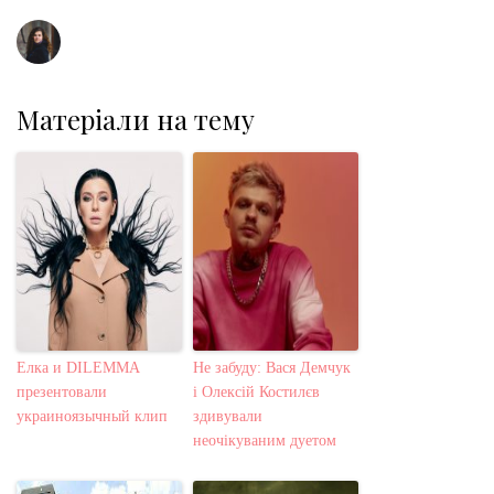
t
Матеріали на тему
Елка и DILEMMA
Не забуду: Вася Демчук
презентовали
і Олексій Костилєв
украиноязычный клип
здивували
неочікуваним дуетом