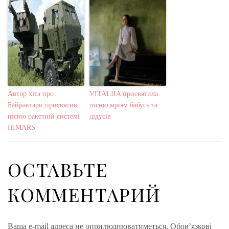
Автор хіта про
VITALIIA присвятила
Байрактари присвятив
пісню мріям бабусь та
пісню ракетній системі
дідусів
HIMARS
ОСТАВЬТЕ
КОММЕНТАРИЙ
Ваша e-mail адреса не оприлюднюватиметься.
Обов’язкові