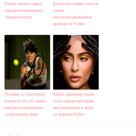
Forbes назвал самых
Клуни возглавил список
высокооплачиваемых
самых
знаменитостей
высокооплачиваемых
актеров от Forbes
Уильямс и Свитолина
Кайли Дженнер снова
вошли в топ-10 самых
стала самым молодым
высокооплачиваемых
миллиардером в мире
спортсменок мира
по версии Forbes