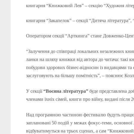
книгарня “Книжковий Лев” – секцію “Художня літе
книгарня “Закапелок” – секції “Дитяча література”, 
Оператором секції “Арткнига” стане Довженко-Цент
“Залучення до співпраці локальних незалежних книга
ланки на шляху книжки від автора до читача: такі к
побудови здорових бізнес-відносин із видавцями та 
заслуговують на більшу помітність”, – пояснює Козл
У секції
“Воєнна література”
буде представлена до
членами їхніх сімей, книги про війну, видані після 2
Над програмною частиною фестивалю будуть працюв
заплановані 50 подій у межах фокус-теми, основної 
відбуватимуться на трьох сценах, а сам “Книжковий