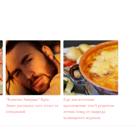
“Капитан Америка” Крис
Еда, как источник
Эванс рассказал, чего хочет от
вдохновения: топ-5 рецептов
отношений
летних блюд от главреда
кулинарного журнала