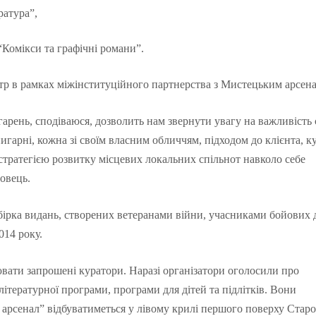
ратура”,
“Комікси та графічні романи”.
р в рамках міжінституційного партнерства з Мистецьким арсен
рень, сподіваюся, дозволить нам звернути увагу на важливість с
нигарні, кожна зі своїм власним обличчям, підходом до клієнта, 
стратегією розвитку місцевих локальних спільнот навколо себе
овець.
бірка видань, створених ветеранами війни, учасниками бойових д
014 року.
ати запрошені куратори. Наразі організатори оголосили про
літературної програми, програми для дітей та підлітків. Вони
 арсенал” відбуватиметься у лівому крилі першого поверху Стар