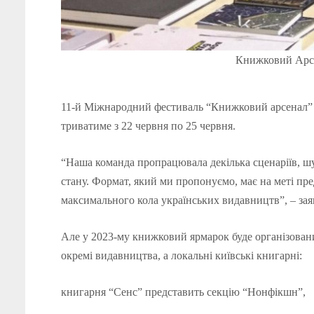
Книжковий Арсе
11-й Міжнародний фестиваль “Книжковий арсенал” ог
триватиме з 22 червня по 25 червня.
“Наша команда пропрацювала декілька сценаріїв, 
стану. Формат, який ми пропонуємо, має на меті пр
максимального кола українських видавництв”, – з
Але у 2023-му книжковий ярмарок буде організован
окремі видавництва, а локальні київські книгарні:
книгарня “Сенс” представить секцію “Нонфікшн”,