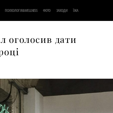
ПСИХОЛОГІЯ&WELLNESS
ФОТО
ЗАХОДИ
ЇЖА
л оголосив дати
році