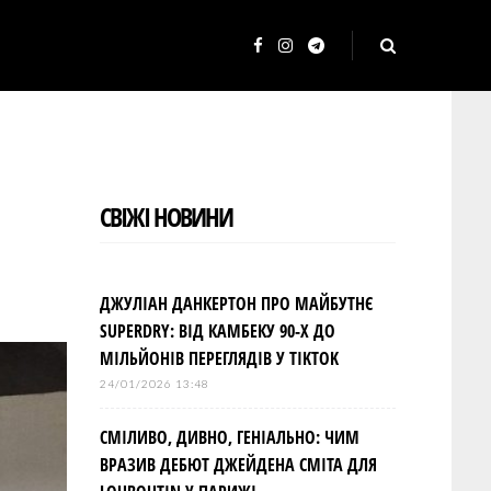
F
I
T
a
n
e
c
s
l
e
t
e
b
a
g
СВІЖІ НОВИНИ
o
g
r
o
r
a
k
a
m
ДЖУЛІАН ДАНКЕРТОН ПРО МАЙБУТНЄ
m
SUPERDRY: ВІД КАМБЕКУ 90-Х ДО
МІЛЬЙОНІВ ПЕРЕГЛЯДІВ У TIKTOK
24/01/2026 13:48
СМІЛИВО, ДИВНО, ГЕНІАЛЬНО: ЧИМ
ВРАЗИВ ДЕБЮТ ДЖЕЙДЕНА СМІТА ДЛЯ