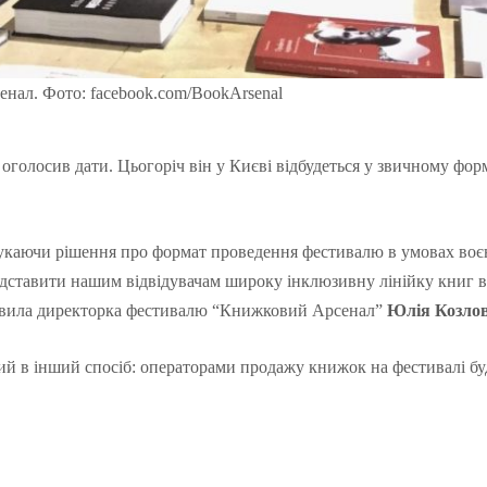
нал. Фото: facebook.com/BookArsenal
олосив дати. Цьогоріч він у Києві відбудеться у звичному форм
шукаючи рішення про формат проведення фестивалю в умовах во
едставити нашим відвідувачам широку інклюзивну лінійку книг в
аявила директорка фестивалю “Книжковий Арсенал”
Юлія Козлов
ий в інший спосіб: операторами продажу книжок на фестивалі бу