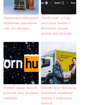
Українським військовим
“Білий шум”: у Lego
медикиням присвятили
випустили альбом із
нові лего-фігурки
фоновими звуками
деталей конструктора
Pornhub заради екології
В Киеве будут бесплатно
розпочав нову рекламну
принимать нерабочую
кампанію
технику в мобильных
пунктах