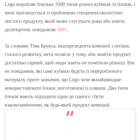
Lego виробляє близько 3500 типів різних кубиків та блоків, і
нині зіштовхується із проблемою створення екологічно
чистого продукту, який може слугувати роки або навіть
десятиріччя, повідомляє
BBC
.
За словами Тіма Брукса, віцепрезидента компанії з питань
сталого розвитку, мета полягає у тому, аби знайти продукт,
достатньо гарний, щоб люди навіть не помітили різниці. Він
не повідомив, які саме кубики будуть із переробленого
матеріалу, проте зазначив, що Lego хоче якнайшвидше
використовувати блоки, виготовлені із пляшок. Два типи
блоків мають підходити один до одного і бути
взаємозамінними, як будь-який продукт компанії.