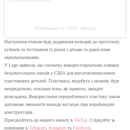
Публикация от LEGO (@lego)
Наступним етапом буде додавання кольорів до прототипу
кубиків та тестування їх разом з дітьми та дорослими
шанувальниками.
У Lego заявили, що спочатку використовуватиме пляшки
безалкогольних напоїв у США для виготовлення нових
пластикових деталей. Пластмаса, видобута з океанів, буде
непридатною, оскільки вона, як правило, занадто
розкладена. Використання переробленого пластику також
допоможе зменшити викиди вуглецю при виробництві
конструкторів.
Приєднуйтесь до нашого каналу в
TikTok
. Слідкуйте за
новинами в
Telegram
,
Instagram
та
Facebook
.