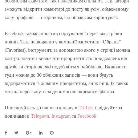
особистим акаунтам, так і власникам спільнот. Так, автори
зможуть відкрити коментарі до посту як усім, обмеженому
колу профілів — сторінкам, які обрав сам користувач.
Facebook також спростив сортування і перегляд стрічки
новин. Так, нещодавно у компанії запустили “Обране”
(Favorites), інструмент, за допомогою якого у стрічці можна
контролювати і визначати пріоритетність повідомлень від
друзів та сторінок, які подобаються найбільше. Включити
туди можна до 30 облікових записів — вони будуть
відображатися із більшим пріоритетом, аніж інші. Їх також
можна переглянути за допомогою окремого фільтра.
Приєднуйтесь до нашого каналу в
TikTok
. Слідкуйте за
новинами в
Telegram,
Instagram
та
Facebook
.