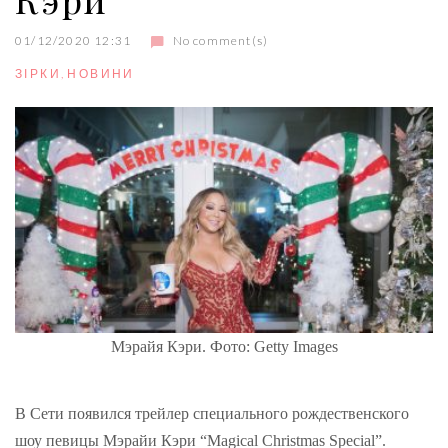
01/12/2020 12:31
No comment(s)
ЗІРКИ
,
НОВИНИ
Мэрайя Кэри. Фото: Getty Images
В Сети появился трейлер специального рождественского
шоу певицы Мэрайи Кэри “Magical Christmas Special”.