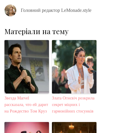
Головний редактор LeMonade.style
Матеріали на тему
Звезда Marvel
Злата Огнєвіч розкрила
рассказала, что ей дарит
секрет міцних і
на Рождество Том Круз
гармонійних стосунків