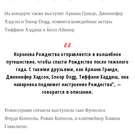
На концерте также выступят Ариана Гранде, Дженнифер
Хадсон и Snoop Dogg, появятся комедийные актеры
Тиффани Хэддиш и Билл Айкнер.
Королева Рождества отправляется в волшебное
путешествие, чтобы спасти Рождество после тяжелого
года. С такими друзьями, как Ариана Гранде,
Дженнифер Хадсон, Snoop Dogg, Тиффани Хаддиш, она
наверняка поднимет настроение Рождества”, —
говорится в описании.
Режиссерами спешела выступили сын Фрэнсиса
Форда Копполы, Роман Коппола, и клипмейкер Хамиш
Гамильтон.