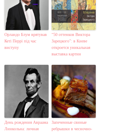
Орландо Блум врятував
“50 оттенков Виктора
Кеті Перрі під час
Зарецкого”: в Киеве
виступу
откроется уникальная
выставка картин
День рождения Авраама
Запеченные свиные
Линкольна: личная
ребрышки в чесночно-