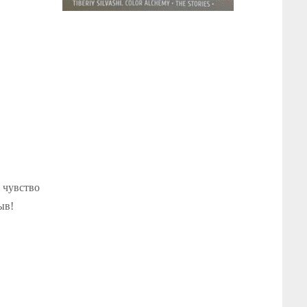
 чувство
ыв!