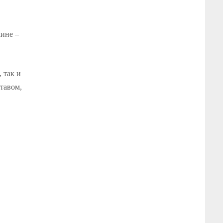
аине –
 так и
тавом,