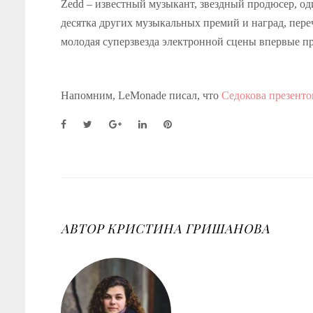
Zedd – известный музыкант, звездный продюсер, о
десятка других музыкальных премий и наград, пере
молодая суперзвезда электронной сцены впервые при
Напомним, LeMonade писал, что
Седокова презенто
F
T
G
L
P
a
w
o
i
i
c
i
o
n
n
e
t
g
k
t
b
t
l
e
e
o
e
e
d
r
o
r
+
I
e
k
n
s
АВТОР
КРИСТИНА ГРИШАНОВА
t