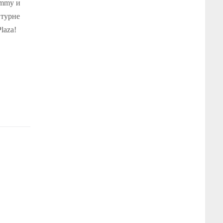
ammy и
 турне
laza!