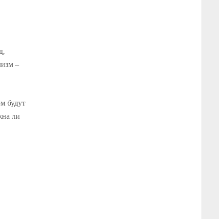
д,
лизм –
м будут
жна ли