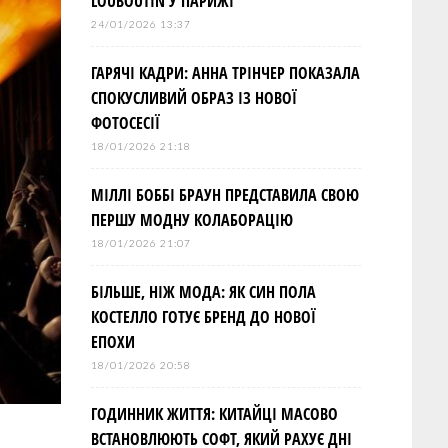
LOUBOUTIN У ПАРИЖІ
24/01/2026 13:37
ГАРЯЧІ КАДРИ: АННА ТРІНЧЕР ПОКАЗАЛА
СПОКУСЛИВИЙ ОБРАЗ ІЗ НОВОЇ
ФОТОСЕСІЇ
18/01/2026 21:18
МІЛЛІ БОББІ БРАУН ПРЕДСТАВИЛА СВОЮ
ПЕРШУ МОДНУ КОЛАБОРАЦІЮ
18/01/2026 21:07
БІЛЬШЕ, НІЖ МОДА: ЯК СИН ПОЛА
КОСТЕЛЛО ГОТУЄ БРЕНД ДО НОВОЇ
ЕПОХИ
18/01/2026 20:58
ГОДИННИК ЖИТТЯ: КИТАЙЦІ МАСОВО
ВСТАНОВЛЮЮТЬ СОФТ, ЯКИЙ РАХУЄ ДНІ