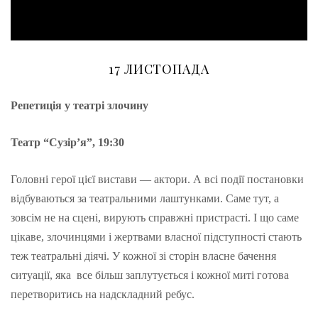
17 ЛИСТОПАДА
Репетиція у театрі злочину
Театр “Сузір’я”, 19:30
Головні герої цієї вистави — актори. А всі події постановки
відбуваються за театральними лаштунками. Саме тут, а
зовсім не на сцені, вирують справжні пристрасті. І що саме
цікаве, злочинцями і жертвами власної підступності стають
теж театральні діячі. У кожної зі сторін власне бачення
ситуації, яка все більш заплутується і кожної миті готова
перетворитись на надскладний ребус.