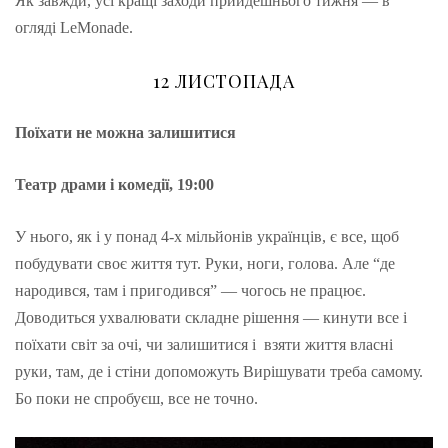
Як завжди, усі кращі заходи прийдешнього тижня — в
t
огляді LeMonade.
12 ЛИСТОПАДА
Поїхати не можна залишитися
Театр драми і комедії, 19:00
У нього, як і у понад 4-х мільйонів українців, є все, щоб
побудувати своє життя тут. Руки, ноги, голова. Але “де
народився, там і пригодився” — чогось не працює.
Доводиться ухвалювати складне рішення — кинути все і
поїхати світ за очі, чи залишитися і взяти життя власні
руки, там, де і стіни допоможуть Вирішувати треба самому.
Бо поки не спробуєш, все не точно.