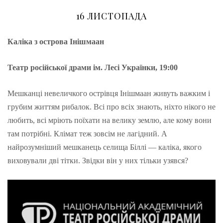
16 ЛИСТОПАДА
Каліка з острова Інішмаан
Театр російської драми ім. Лесі Українки, 19:00
Мешканці невеличкого острівця Інішмаан живуть важким і
грубим життям рибалок. Всі про всіх знають, ніхто нікого не
любить, всі мріють поїхати на велику землю, але кому вони
там потрібні. Клімат теж зовсім не лагідний. А
найрозумніший мешканець селища Біллі — каліка, якого
виховували дві тітки. Звідки він у них тільки узявся?