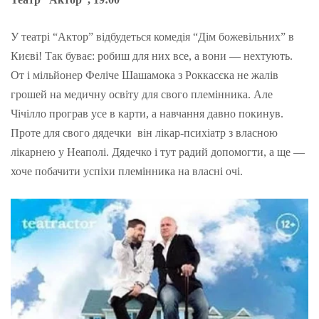
У театрі “Актор” відбудеться комедія “Дім божевільних” в
Києві! Так буває: робиш для них все, а вони — нехтують.
От і мільйонер Феліче Шашамока з Роккасєка не жалів
грошей на медичну освіту для свого племінника. Але
Чічілло програв усе в карти, а навчання давно покинув.
Проте для свого дядечки він лікар-психіатр з власною
лікарнею у Неаполі. Дядечко і тут радий допомогти, а ще —
хоче побачити успіхи племінника на власні очі.