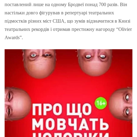
поставлений лише на одному Бродвеї понад 700 разів. Він
настільки довго фігурував в репертуарі театральних
підмостків різних міст США, що зумів відзначитися в Книзі
театральних рекордів і отримав престижну нагороду “Olivier
Awards”.