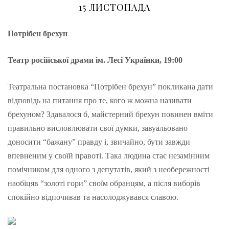
15 ЛИСТОПАДА
Потрібен брехун
Театр російської драми ім. Лесі Українки, 19:00
Театральна постановка “Потрібен брехун” покликана дати
відповідь на питання про те, кого ж можна називати
брехуном? Здавалося б, майстерний брехун повинен вміти
правильно висловлювати свої думки, завуальовано
доносити “бажану” правду і, звичайно, бути завжди
впевненим у своїй правоті. Така людина стає незамінним
помічником для одного з депутатів, який з необережності
наобіцяв “золоті гори” своїм обранцям, а після виборів
спокійно відпочивав та насолоджувався славою.