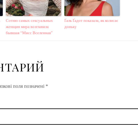
m
Сотню самых сексуальных
Ґаль Ґадот показала, як колисає
женщин мира возглавила
доньку
бывшая “Мисс Вселенная”
НТАРИЙ
зкові поля позначені
*