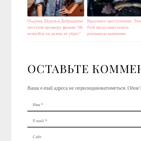
Осадчая, Шуров и Добрыднева
Идеальное преступление: To
посетили премьеру фильма “Не
Ford представил новую
волнуйся, он далеко не уйдёт”
рекламную кампанию
ОСТАВЬТЕ КОММЕ
Ваша e-mail адреса не оприлюднюватиметься.
Обов’я