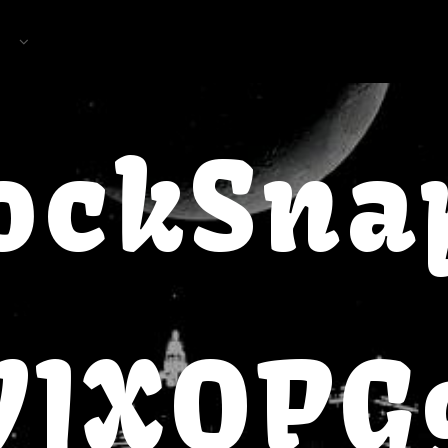
ockSn
VIXOPG