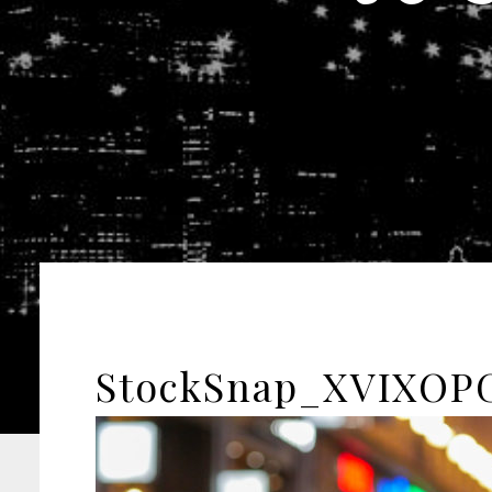
StockSnap_XVIXOP