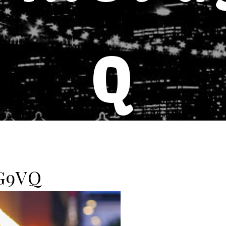
Q
G9VQ