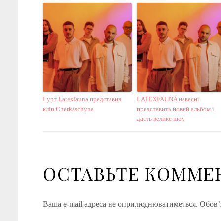
Гурт Latexfauna представив
LATEXFAUNA навесні
кліп Cherkaschyna
представить новий альбом і
дасть велике шоу
ОСТАВЬТЕ КОММЕ
Ваша e-mail адреса не оприлюднюватиметься.
Обов’я