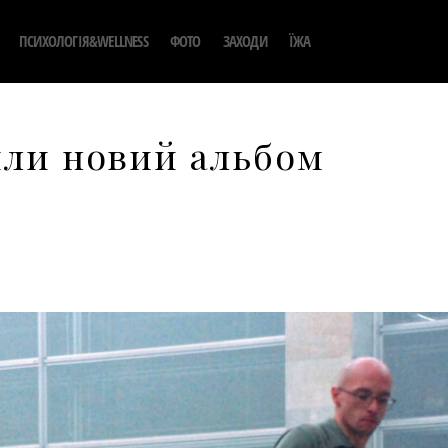
ПСИХОЛОГІЯ&WELLNESS
ФОТО
ЗАХОДИ
ЇЖА
или новий альбом