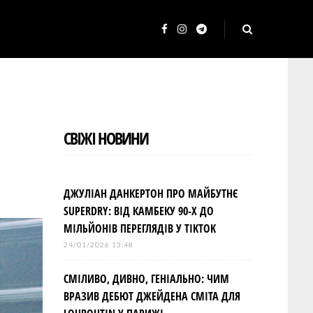
F
I
T
a
n
e
c
s
l
e
t
e
b
a
g
СВІЖІ НОВИНИ
o
g
r
o
r
a
k
a
m
ДЖУЛІАН ДАНКЕРТОН ПРО МАЙБУТНЄ
m
SUPERDRY: ВІД КАМБЕКУ 90-Х ДО
МІЛЬЙОНІВ ПЕРЕГЛЯДІВ У TIKTOK
24/01/2026 13:48
СМІЛИВО, ДИВНО, ГЕНІАЛЬНО: ЧИМ
ВРАЗИВ ДЕБЮТ ДЖЕЙДЕНА СМІТА ДЛЯ