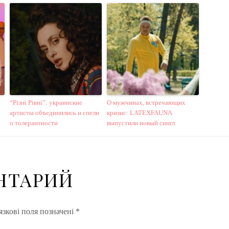
“Різні Рівні”: украинские
О мужчинах, встречающих
артисты объединились и спели
кризис: LATEXFAUNA
о толерантности
выпустили новый сингл
НТАРИЙ
зкові поля позначені
*