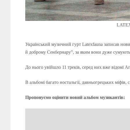
LATEX
Український музичний гурт Latexfauna записав нови
й доброму Сенбернару”, за яким вони дуже сумують
До нього увійшло 11 треків, серед них вже відомі Ark
В альбомі багато ностальгії, давньогрецьких міфів,
Пропонуємо оцінити новий альбом музикантів: