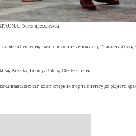
FAUNA. Фото: пресслужба
й альбом Senbernar, який присвятив своєму псу, “Богдану Уцесі,
.
tika, Kosatka, Bounty, Bohun, Cherkaschyna.
 скандинавських саг, комп’ютерних ігор та пиєтету до рідного кр